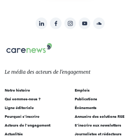
LinkedIn
Facebook
Instagram
YouTube
Soundcloud
Suivez-
nous
Carenews,
sur:
Le
média
des
Le média
des acteurs
de l'engagement
acteurs
de
Notre histoire
Emplois
l'engagement
Qui sommes-nous ?
Publications
Ligne éditoriale
Évènements
Pourquoi s'inscrire
Annuaire des solutions RSE
Acteurs de l'engagement
S'inscrire aux newsletters
Actualités
Journalistes et rédacteurs