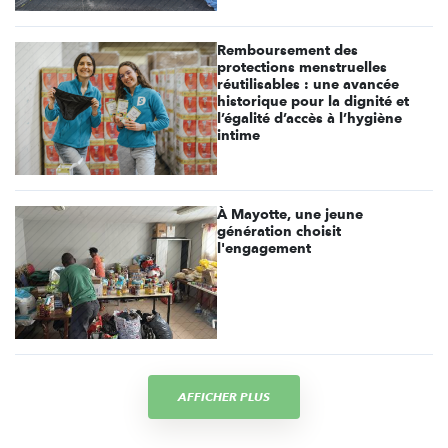
Remboursement des
protections menstruelles
réutilisables : une avancée
historique pour la dignité et
l’égalité d’accès à l’hygiène
intime
À Mayotte, une jeune
génération choisit
l'engagement
AFFICHER PLUS