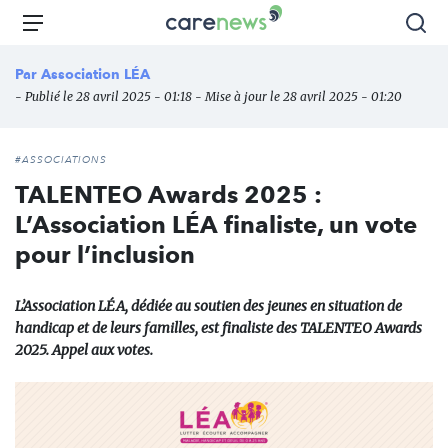
Aller
Carenews,
Menu
Rec
au
Le
contenu
média
Par
Association LÉA
principal
des
- Publié le 28 avril 2025 - 01:18 - Mise à jour le 28 avril 2025 - 01:20
acteurs
de
l'engagement
#ASSOCIATIONS
TALENTEO Awards 2025 :
L’Association LÉA finaliste, un vote
pour l’inclusion
L’Association LÉA, dédiée au soutien des jeunes en situation de
handicap et de leurs familles, est finaliste des TALENTEO Awards
2025. Appel aux votes.