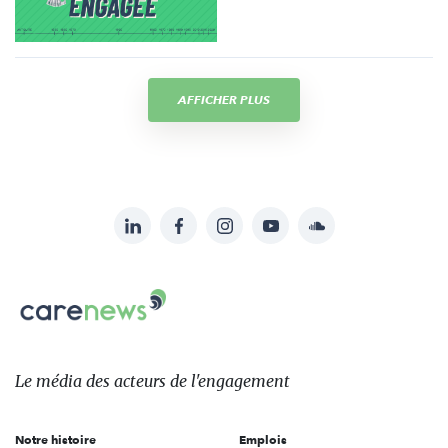
AFFICHER PLUS
LinkedIn
Facebook
Instagram
YouTube
Soundcloud
Suivez-
nous
Carenews,
sur:
Le
média
des
Le média
des acteurs
de l'engagement
acteurs
de
Notre histoire
Emplois
l'engagement