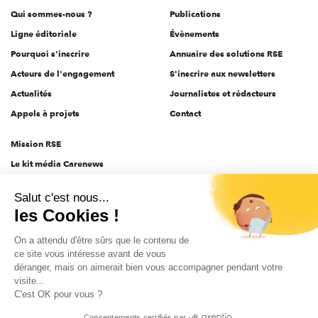
Qui sommes-nous ?
Publications
Ligne éditoriale
Évènements
Pourquoi s'inscrire
Annuaire des solutions RSE
Acteurs de l'engagement
S'inscrire aux newsletters
Actualités
Journalistes et rédacteurs
Appels à projets
Contact
Mission RSE
Le kit média Carenews
Groupe AEF
Salut c'est nous...
AEF info
les Cookies !
Novethic
On a attendu d'être sûrs que le contenu de
PRODURABLE
ce site vous intéresse avant de vous
Inclusiv Day
déranger, mais on aimerait bien vous accompagner pendant votre
visite...
C'est OK pour vous ?
CGV
Données personnelles
Mentions légales
2025-2026 Tout droits réservés
Consentements certifiés par