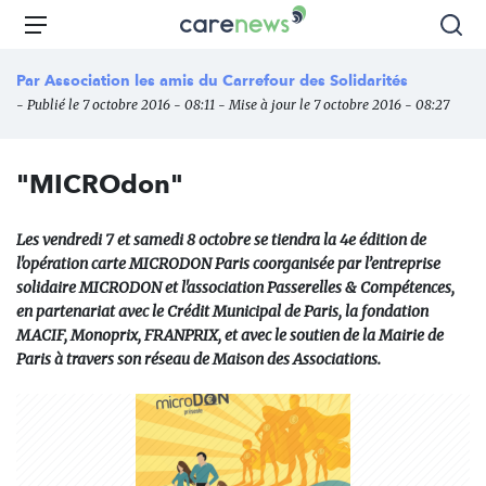
Aller
Carenews,
Menu
Rec
au
Le
contenu
média
Par
Association les amis du Carrefour des Solidarités
principal
des
- Publié le 7 octobre 2016 - 08:11 - Mise à jour le 7 octobre 2016 - 08:27
acteurs
de
l'engagement
"MICROdon"
Les vendredi 7 et samedi 8 octobre se tiendra la 4e édition de
l'opération carte MICRODON Paris coorganisée par l’entreprise
solidaire MICRODON et l'association Passerelles & Compétences,
en partenariat avec le Crédit Municipal de Paris, la fondation
MACIF, Monoprix, FRANPRIX, et avec le soutien de la Mairie de
Paris à travers son réseau de Maison des Associations.