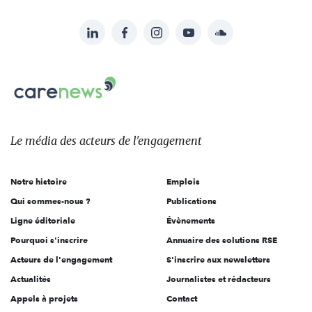
LinkedIn
Facebook
Instagram
YouTube
Soundcloud
Suivez-
nous
Carenews,
sur:
Le
média
des
Le média
des acteurs
de l'engagement
acteurs
de
Notre histoire
Emplois
l'engagement
Qui sommes-nous ?
Publications
Ligne éditoriale
Évènements
Pourquoi s'inscrire
Annuaire des solutions RSE
Acteurs de l'engagement
S'inscrire aux newsletters
Actualités
Journalistes et rédacteurs
Appels à projets
Contact