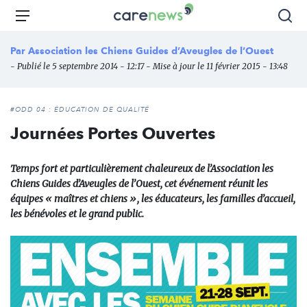
Aller
Carenews,
Menu
Rec
au
Le
contenu
média
Par
Association les Chiens Guides d’Aveugles de l’Ouest
principal
des
- Publié le 5 septembre 2014 - 12:17 - Mise à jour le 11 février 2015 - 13:48
acteurs
de
l'engagement
#ODD 04 : ÉDUCATION DE QUALITÉ
Journées Portes Ouvertes
Temps fort et particulièrement chaleureux de l’Association les
Chiens Guides d’Aveugles de l’Ouest, cet événement réunit les
équipes « maîtres et chiens », les éducateurs, les familles d’accueil,
les bénévoles et le grand public.