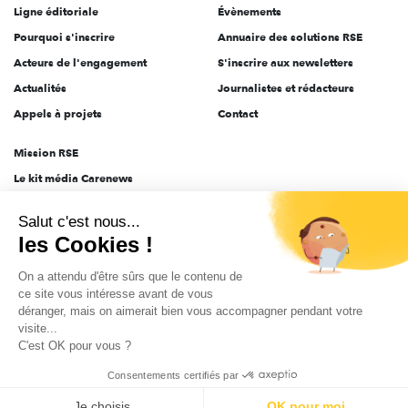
Ligne éditoriale
Évènements
Pourquoi s'inscrire
Annuaire des solutions RSE
Acteurs de l'engagement
S'inscrire aux newsletters
Actualités
Journalistes et rédacteurs
Appels à projets
Contact
Mission RSE
Le kit média Carenews
Groupe AEF
Salut c'est nous...
AEF info
les Cookies !
Novethic
On a attendu d'être sûrs que le contenu de
PRODURABLE
ce site vous intéresse avant de vous
Inclusiv Day
déranger, mais on aimerait bien vous accompagner pendant votre
visite...
C'est OK pour vous ?
CGV
Données personnelles
Mentions légales
2025-2026 Tout droits réservés
Consentements certifiés par
Je choisis
OK pour moi