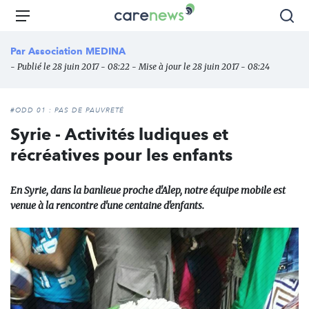
Aller
Carenews,
Menu
Rec
au
Le
contenu
média
Par
Association MEDINA
principal
des
- Publié le 28 juin 2017 - 08:22 - Mise à jour le 28 juin 2017 - 08:24
acteurs
de
l'engagement
#ODD 01 : PAS DE PAUVRETÉ
Syrie - Activités ludiques et
récréatives pour les enfants
En Syrie, dans la banlieue proche d'Alep, notre équipe mobile est
venue à la rencontre d'une centaine d'enfants.