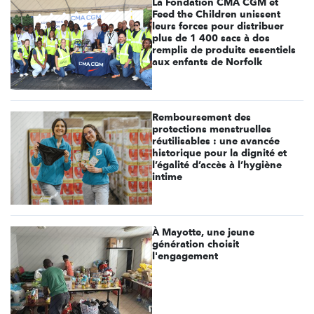
La Fondation CMA CGM et
Feed the Children unissent
leurs forces pour distribuer
plus de 1 400 sacs à dos
remplis de produits essentiels
aux enfants de Norfolk
Remboursement des
protections menstruelles
réutilisables : une avancée
historique pour la dignité et
l’égalité d’accès à l’hygiène
intime
À Mayotte, une jeune
génération choisit
l'engagement