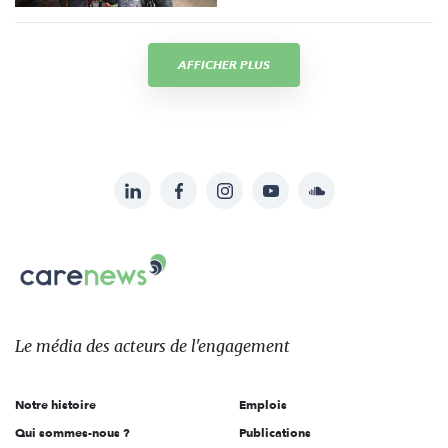
AFFICHER PLUS
LinkedIn
Facebook
Instagram
YouTube
Soundcloud
Suivez-
nous
Carenews,
sur:
Le
média
des
Le média
des acteurs
de l'engagement
acteurs
de
Notre histoire
Emplois
l'engagement
Qui sommes-nous ?
Publications