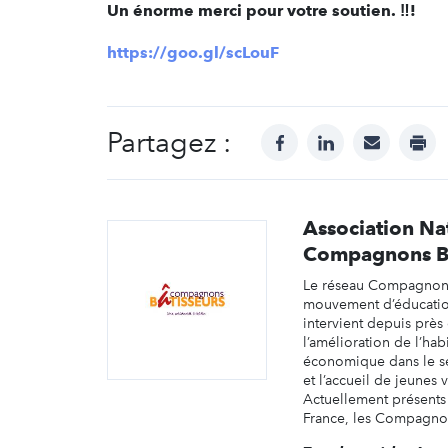
Un énorme merci pour votre soutien. ‼️!
https://goo.gl/scLouF
Partagez :
facebook
linkedin
mail
prin
Association Na
Compagnons Bâ
Le réseau Compagnons 
mouvement d’éducatio
intervient depuis près
l’amélioration de l’habi
économique dans le s
et l’accueil de jeunes 
Actuellement présents
France, les Compagnon