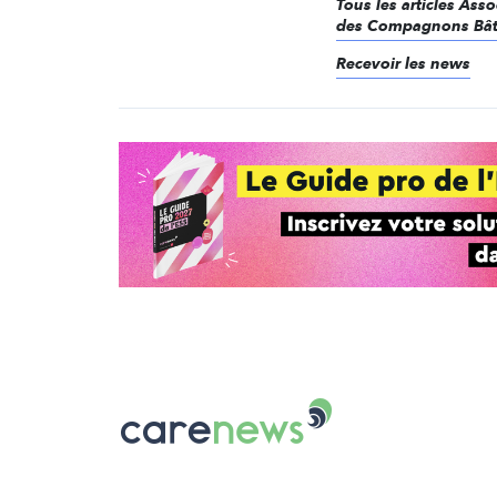
Tous les articles Ass
des Compagnons Bât
Recevoir les news
Carenews,
Le
média
des