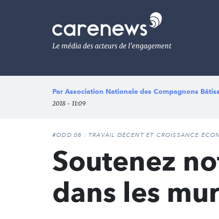
Aller
au
Carenews,
contenu
Le
principal
média
des
acteurs
de
l'engagement
Par
Association Nationale des Compagnons Bâtis
2018 - 11:09
#ODD 08 : TRAVAIL DÉCENT ET CROISSANCE ÉC
Soutenez not
dans les mur