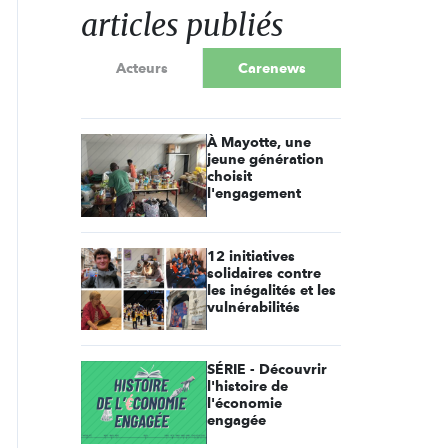
articles publiés
Acteurs
Carenews
À Mayotte, une
jeune génération
choisit
l'engagement
12 initiatives
solidaires contre
les inégalités et les
vulnérabilités
SÉRIE - Découvrir
l'histoire de
l'économie
engagée