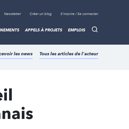
Newsletter
Créer un blog
S'inscrire / Se connecter
ÈNEMENTS
APPELS À PROJETS
EMPLOIS
Recherche
cevoir les news
Tous les articles de l'acteur
il
anais