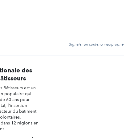
t
Signaler un contenu inapproprié
tionale des
tisseurs
Bâtisseurs est un
n populaire qui
 de 60 ans pour
tat, l’insertion
ecteur du bâtiment
volontaires.
 dans 12 régions en
s ...