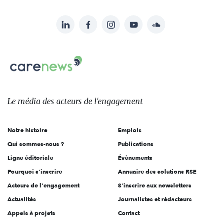
LinkedIn
Facebook
Instagram
YouTube
Soundcloud
Suivez-
nous
Carenews,
sur:
Le
média
des
Le média
des acteurs
de l'engagement
acteurs
de
Notre histoire
Emplois
l'engagement
Qui sommes-nous ?
Publications
Ligne éditoriale
Évènements
Pourquoi s'inscrire
Annuaire des solutions RSE
Acteurs de l'engagement
S'inscrire aux newsletters
Actualités
Journalistes et rédacteurs
Appels à projets
Contact