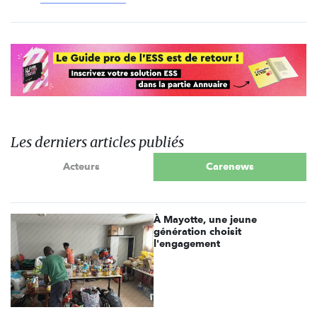
Les derniers articles publiés
Acteurs
Carenews
À Mayotte, une jeune
génération choisit
l'engagement