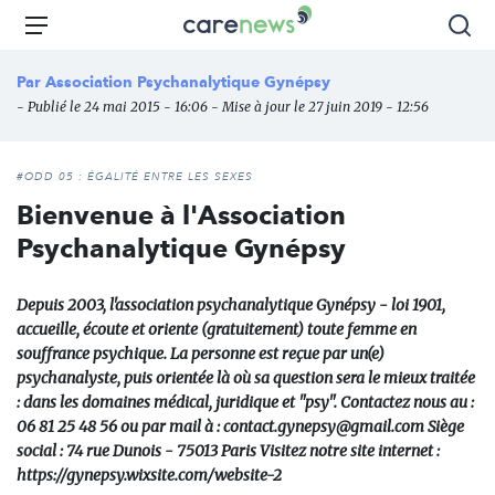
Aller
Carenews,
Menu
Rec
au
Le
contenu
média
Par
Association Psychanalytique Gynépsy
principal
des
- Publié le 24 mai 2015 - 16:06 - Mise à jour le 27 juin 2019 - 12:56
acteurs
de
l'engagement
#ODD 05 : ÉGALITÉ ENTRE LES SEXES
Bienvenue à l'Association
Psychanalytique Gynépsy
Depuis 2003, l'association psychanalytique Gynépsy - loi 1901,
accueille, écoute et oriente (gratuitement) toute femme en
souffrance psychique. La personne est reçue par un(e)
psychanalyste, puis orientée là où sa question sera le mieux traitée
: dans les domaines médical, juridique et "psy". Contactez nous au :
06 81 25 48 56 ou par mail à : contact.gynepsy@gmail.com Siège
social : 74 rue Dunois - 75013 Paris Visitez notre site internet :
https://gynepsy.wixsite.com/website-2