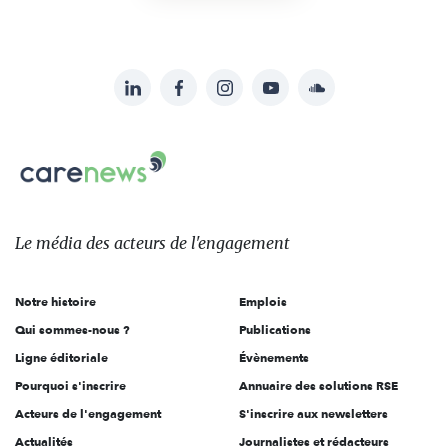
LinkedIn
Facebook
Instagram
YouTube
Soundcloud
Suivez-
nous
Carenews,
sur:
Le
média
des
Le média
des acteurs
de l'engagement
acteurs
de
Notre histoire
Emplois
l'engagement
Qui sommes-nous ?
Publications
Ligne éditoriale
Évènements
Pourquoi s'inscrire
Annuaire des solutions RSE
Acteurs de l'engagement
S'inscrire aux newsletters
Actualités
Journalistes et rédacteurs