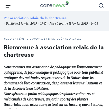
Aller
Carenews,
Menu
Rec
au
Le
contenu
média
Par
association relais de la chartreuse
principal
des
- Publié le 2 février 2015 - 13:45 - Mise à jour le 11 février 2015 - 14:08
acteurs
de
l'engagement
#ODD 07 : ÉNERGIE PROPRE ET D'UN COÛT ABORDABLE
Bienvenue à association relais de la
chartreuse
Nous sommes une association de pédagogie sur l’environnement
qui apprend, de façon ludique et pédagogique pour tous publics, à
pratiquer des méthodes respectueuses de la Nature dans les
domaines de l’éco construction, des plantes et leurs utilisations et
de la découverte de la Nature.
Nous gérons un jardin pédagogique des plantes culinaires et
médicinales de Chartreuse, un jardin sportif des plantes
tinctoriales et un arboretum, le tout sur un hectare, ouvert à tous,