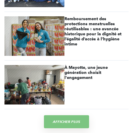
Remboursement des
protections menstruelles
réutilisables : une avancée
historique pour la dignité et
l’égalité d’accès à l’hygiène
intime
À Mayotte, une jeune
génération choisit
l'engagement
AFFICHER PLUS