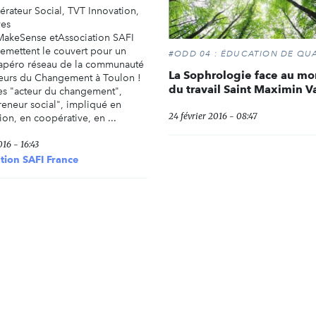
érateur Social, TVT Innovation,
ves
akeSense etAssociation SAFI
remettent le couvert pour un
#ODD 04 : ÉDUCATION DE QUA
apéro réseau de la communauté
La Sophrologie face au m
eurs du Changement à Toulon !
du travail Saint Maximin Va
es "acteur du changement",
reneur social", impliqué en
24 février 2016 - 08:47
ion, en coopérative, en ...
16 - 16:43
tion SAFI France