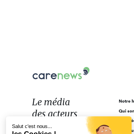
Carenews,
Le
média
des
acteurs
Le média
Notre h
de
des acteurs
Qui so
l'engagement
Ligne é
de l'engagement
Salut c'est nous...
Pourquo
les Cookies !