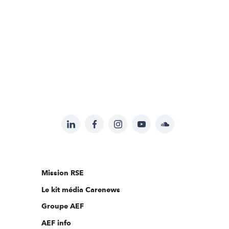
LinkedIn
Facebook
Instagram
YouTube
Soundcloud
Suivez-
nous
sur:
Mission RSE
Le kit média Carenews
Groupe AEF
AEF info