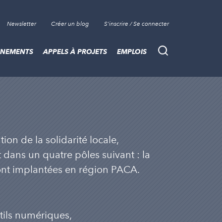
Newsletter
Créer un blog
S'inscrire / Se connecter
ÈNEMENTS
APPELS À PROJETS
EMPLOIS
Recherche
ion de la solidarité locale,
t dans un quatre pôles suivant : la
 sont implantées en région PACA.
outils numériques,