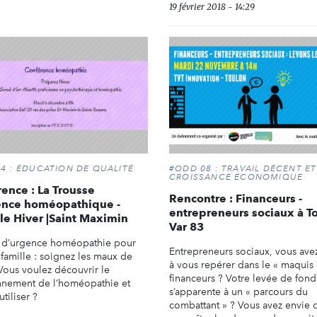
19 février 2018 - 14:29
4 : ÉDUCATION DE QUALITÉ
#ODD 08 : TRAVAIL DÉCENT ET
CROISSANCE ÉCONOMIQUE
ence : La Trousse
Rencontre : Financeurs -
ence homéopathique -
entrepreneurs sociaux à To
le Hiver |Saint Maximin
Var 83
 d’urgence homéopathie pour
Entrepreneurs sociaux, vous ave
 famille : soignez les maux de
à vous repérer dans le « maquis
 Vous voulez découvrir le
financeurs ? Votre levée de fond
nnement de l’homéopathie et
s’apparente à un « parcours du
utiliser ?
combattant » ? Vous avez envie 