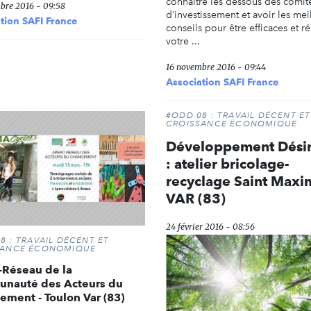
connaître les dessous des comit
bre 2016 - 09:58
d’investissement et avoir les mei
tion SAFI France
conseils pour être efficaces et ré
votre ...
16 novembre 2016 - 09:44
Association SAFI France
#ODD 08 : TRAVAIL DÉCENT ET
CROISSANCE ÉCONOMIQUE
Développement Désir
: atelier bricolage-
recyclage Saint Maxi
VAR (83)
24 février 2016 - 08:56
8 : TRAVAIL DÉCENT ET
SANCE ÉCONOMIQUE
-Réseau de la
nauté des Acteurs du
ment - Toulon Var (83)