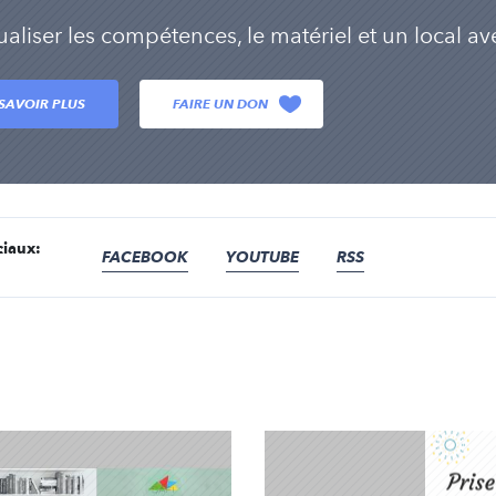
ualiser les compétences, le matériel et un local ave
SAVOIR PLUS
FAIRE UN DON
ciaux:
FACEBOOK
YOUTUBE
RSS