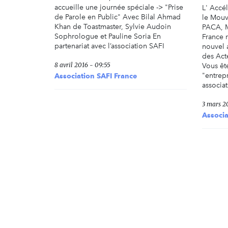
accueille une journée spéciale -> "Prise
L' Accél
de Parole en Public" Avec Bilal Ahmad
le Mou
Khan de Toastmaster, Sylvie Audoin
PACA, M
Sophrologue et Pauline Soria En
France 
partenariat avec l’association SAFI
nouvel 
des Act
8 avril 2016 - 09:55
Vous êt
"entrep
Association SAFI France
associat
3 mars 20
Associa