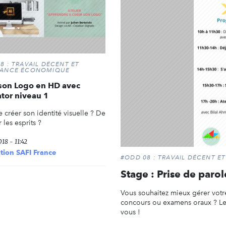
8 : TRAVAIL DÉCENT ET
SANCE ÉCONOMIQUE
son Logo en HD avec
rator niveau 1
 créer son identité visuelle ? De
les esprits ?
18 - 11:42
tion SAFI France
#ODD 08 : TRAVAIL DÉCENT 
Stage : Prise de paro
Vous souhaitez mieux gérer votre
concours ou examens oraux ? Le s
vous !