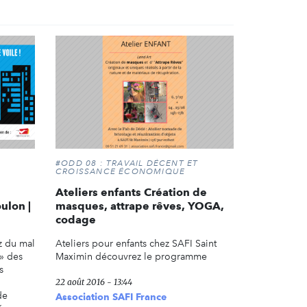
#ODD 08 : TRAVAIL DÉCENT ET
CROISSANCE ÉCONOMIQUE
Ateliers enfants Création de
ulon |
masques, attrape rêves, YOGA,
codage
z du mal
Ateliers pour enfants chez SAFI Saint
 » des
Maximin découvrez le programme
s
22 août 2016 - 13:44
de
Association SAFI France