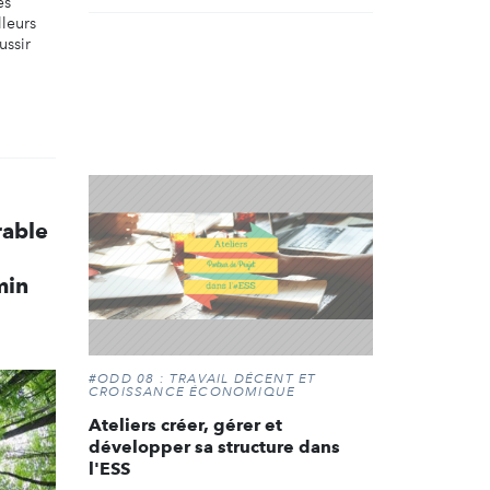
és
lleurs
ussir
able
min
#ODD 08 : TRAVAIL DÉCENT ET
CROISSANCE ÉCONOMIQUE
Ateliers créer, gérer et
développer sa structure dans
l'ESS