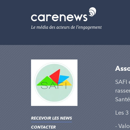
Aller
au
Carenews,
contenu
Le
principal
média
des
acteurs
de
l'engagement
Asso
SAFI 
rasse
Santé
Les 3
RECEVOIR LES NEWS
- Valo
CONTACTER