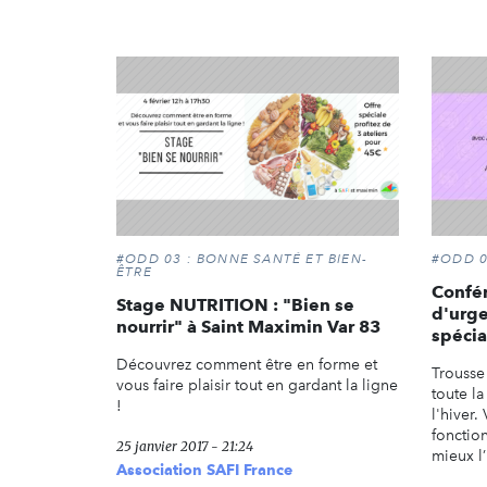
#ODD 03 : BONNE SANTÉ ET BIEN-
#ODD 0
ÊTRE
Confér
Stage NUTRITION : "Bien se
d'urg
nourrir" à Saint Maximin Var 83
spécia
Découvrez comment être en forme et
Trousse
vous faire plaisir tout en gardant la ligne
toute la
!
l'hiver.
fonctio
25 janvier 2017 - 21:24
mieux l’
Association SAFI France