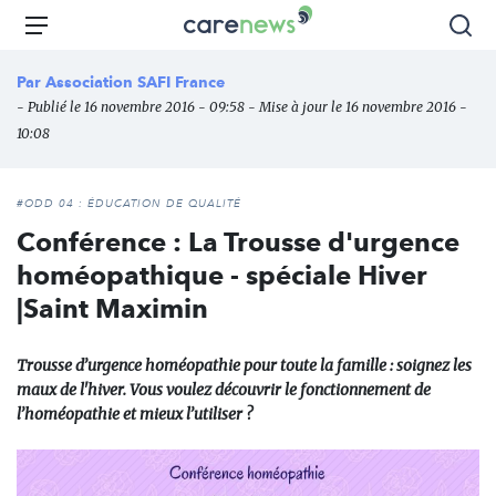
Aller
Carenews,
Menu
Rec
au
Le
contenu
média
Par
Association SAFI France
principal
des
- Publié le 16 novembre 2016 - 09:58 - Mise à jour le 16 novembre 2016 -
acteurs
10:08
de
l'engagement
#ODD 04 : ÉDUCATION DE QUALITÉ
Conférence : La Trousse d'urgence
homéopathique - spéciale Hiver
|Saint Maximin
Trousse d’urgence homéopathie pour toute la famille : soignez les
maux de l'hiver. Vous voulez découvrir le fonctionnement de
l’homéopathie et mieux l’utiliser ?