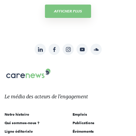
AFFICHER PLUS
LinkedIn
Facebook
Instagram
YouTube
Soundcloud
Suivez-
nous
Carenews,
sur:
Le
média
des
Le média
des acteurs
de l'engagement
acteurs
de
Notre histoire
Emplois
l'engagement
Qui sommes-nous ?
Publications
Ligne éditoriale
Évènements