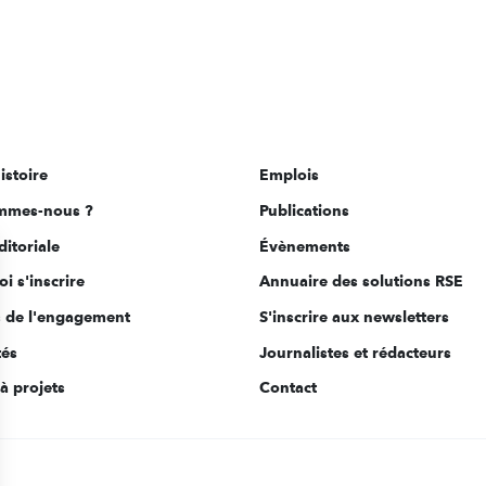
istoire
Emplois
mmes-nous ?
Publications
ditoriale
Évènements
i s'inscrire
Annuaire des solutions RSE
s de l'engagement
S'inscrire aux newsletters
tés
Journalistes et rédacteurs
à projets
Contact