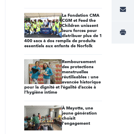
La Fondation CMA
CGM et Feed the
Children unissent
leurs forces pour
distribuer plus de 1
400 sacs à dos remplis de produits
essentiels aux enfants de Norfolk
Remboursement
des protections
menstruelles
réutilisables : une
avancée historique
pour la dignité et l’égalité d’accès à
l’hygiène intime
À Mayotte, une
jeune génération
choisit
l'engagement