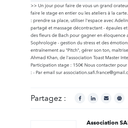
>> Un jour pour faire de vous un grand orateu
faire le stage en entier ou les ateliers à la ca
: prendre sa place, utiliser l'espace avec Ade
partagé et massage décontractant - épaules et
des fleurs de Bach pour gagner en éloquence a
Sophrologie - gestion du stress et des émotion
entraînement au "Pitch", gérer son ton, maîtriser s
Ahmad Khan, de l'association Toast Master Int
Participation stage : 150€ Nous contacter pour 
: - Par email sur association.safi.france@gmail.
Partagez :
facebook
linkedin
mail
prin
Association SA