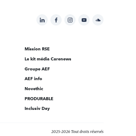
LinkedIn
Facebook
Instagram
YouTube
Soundcloud
Suivez-
nous
sur:
Mission RSE
Le kit média Carenews
Groupe AEF
AEF info
Novethic
PRODURABLE
Inclusiv Day
2025-2026 Tout droits réservés