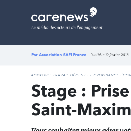
Aller
au
Carenews,
contenu
Le
principal
média
des
acteurs
de
l'engagement
Par
Association SAFI France
- Publié le 19 février 2018 
#ODD 08 : TRAVAIL DÉCENT ET CROISSANCE ÉC
Stage : Pris
Saint-Maxim