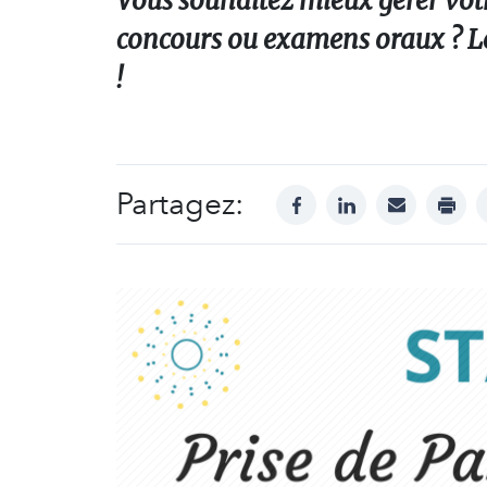
Vous souhaitez mieux gérer votre
concours ou examens oraux ? Le s
!
Partagez:
facebook
linkedin
mail
print