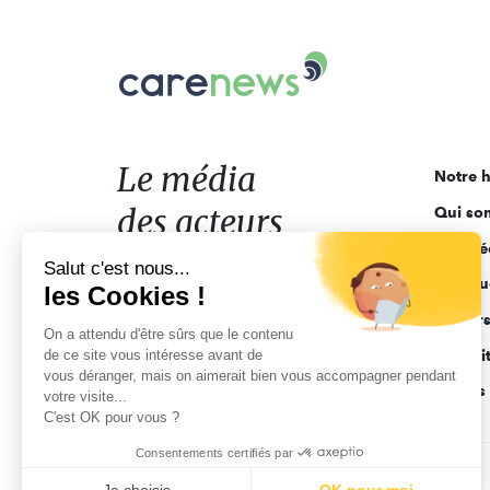
Carenews,
Le
média
des
acteurs
Le média
Notre h
de
des acteurs
Qui so
l'engagement
Ligne é
de l'engagement
Salut c'est nous...
Pourquo
les Cookies !
Acteur
On a attendu d'être sûrs que le contenu
de ce site vous intéresse avant de
Actuali
vous déranger, mais on aimerait bien vous accompagner pendant
Appels 
votre visite...
C'est OK pour vous ?
Consentements certifiés par
CGV
Données personnelles
Mentions légales