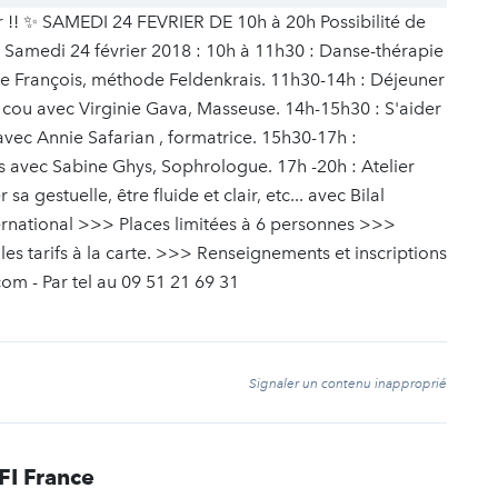
r !! ✨ SAMEDI 24 FEVRIER DE 10h à 20h Possibilité de
rte. Samedi 24 février 2018 : 10h à 11h30 : Danse-thérapie
line François, méthode Feldenkrais. 11h30-14h : Déjeuner
 cou avec Virginie Gava, Masseuse. 14h-15h30 : S'aider
vec Annie Safarian , formatrice. 15h30-17h :
s avec Sabine Ghys, Sophrologue. 17h -20h : Atelier
a gestuelle, être fluide et clair, etc... avec Bilal
ernational >>> Places limitées à 6 personnes >>>
les tarifs à la carte. >>> Renseignements et inscriptions
com - Par tel au 09 51 21 69 31
t
Signaler un contenu inapproprié
FI France