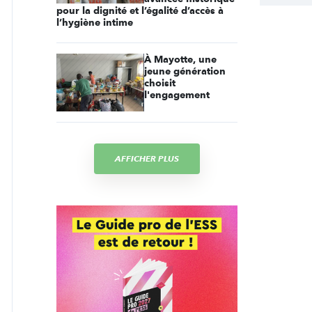
pour la dignité et l’égalité d’accès à
l’hygiène intime
À Mayotte, une
jeune génération
choisit
l'engagement
AFFICHER PLUS