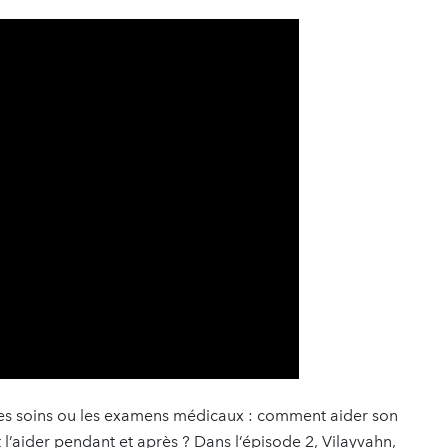
r les soins ou les examens médicaux : comment aider son
’aider pendant et après ? Dans l’épisode 2, Vilayvahn,