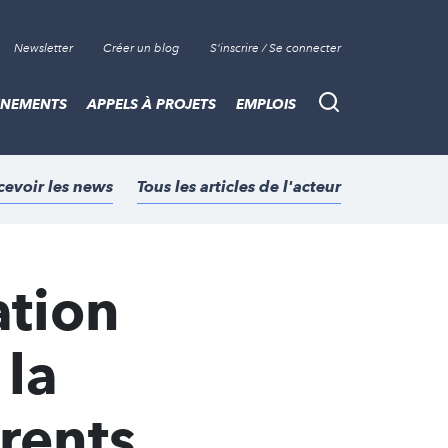
Newsletter
Créer un blog
S'inscrire / Se connecter
ÈNEMENTS
APPELS À PROJETS
EMPLOIS
Recherche
cevoir les news
Tous les articles de l'acteur
ation
la
rents