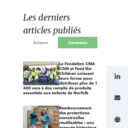
Les derniers
articles publiés
Acteurs
Carenews
La Fondation CMA
CGM et Feed the
Children unissent
leurs forces pour
distribuer plus de 1
400 sacs à dos remplis de produits
essentiels aux enfants de Norfolk
Remboursement
des protections
menstruelles
réutilisables : une
avancée historique