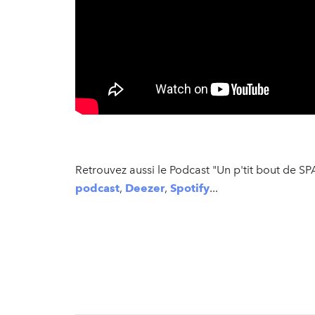
Retrouvez aussi le Podcast "Un p'tit bout de
podcast
,
Deezer
,
Spotify
...