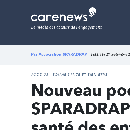
Aller
au
Carenews,
contenu
Le
principal
média
des
acteurs
de
l'engagement
Par
Association SPARADRAP
- Publié le 27 septembre 2
#ODD 03 : BONNE SANTÉ ET BIEN-ÊTRE
Nouveau podc
SPARADRAP :
santé des en