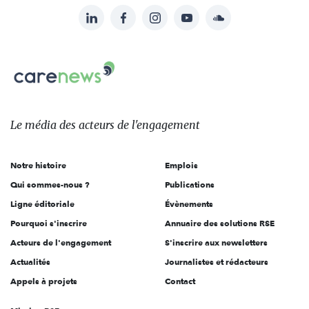
LinkedIn
Facebook
Instagram
YouTube
Soundcloud
Suivez-
nous
Carenews,
sur:
Le
média
des
Le média
des acteurs
de l'engagement
acteurs
de
Notre histoire
Emplois
l'engagement
Qui sommes-nous ?
Publications
Ligne éditoriale
Évènements
Pourquoi s'inscrire
Annuaire des solutions RSE
Acteurs de l'engagement
S'inscrire aux newsletters
Actualités
Journalistes et rédacteurs
Appels à projets
Contact