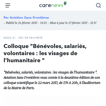
Aller
Carenews,
Menu
Rec
au
Le
contenu
média
Par
Aviation Sans Frontières
principal
des
- Publié le 24 février 2017 - 13:25 - Mise à jour le 27 février 2017 - 11:37
acteurs
de
l'engagement
#ODD 01 : PAS DE PAUVRETÉ
Colloque "Bénévoles, salariés,
volontaires : les visages de
l'humanitaire "
"Bénévoles, salariés, volontaires : les visages de l'humanitaire ".
Aviation Sans Frontières vous convie à la deuxième édition de son
colloque scientifique le 22 mars 2017, de 17h à 20h, à l'Auditorium
de la Mairie de Paris.