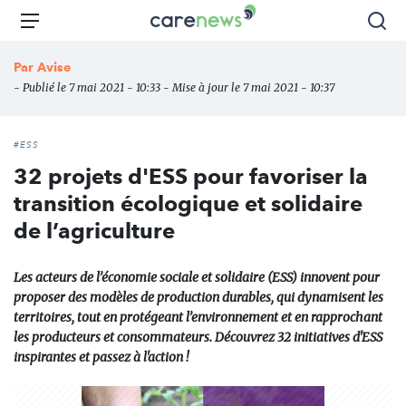
Aller
Carenews,
Menu
Rec
au
Le
contenu
média
Par
Avise
principal
des
- Publié le 7 mai 2021 - 10:33 - Mise à jour le 7 mai 2021 - 10:37
acteurs
de
l'engagement
#ESS
32 projets d'ESS pour favoriser la
transition écologique et solidaire
de l’agriculture
Les acteurs de l’économie sociale et solidaire (ESS) innovent pour
proposer des modèles de production durables, qui dynamisent les
territoires, tout en protégeant l’environnement et en rapprochant
les producteurs et consommateurs. Découvrez 32 initiatives d'ESS
inspirantes et passez à l'action !