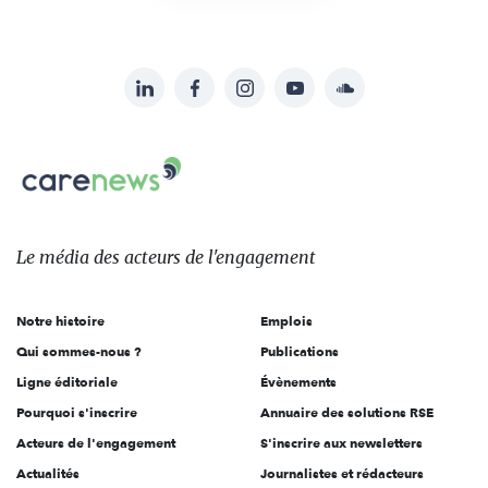
LinkedIn
Facebook
Instagram
YouTube
Soundcloud
Suivez-
nous
Carenews,
sur:
Le
média
des
Le média
des acteurs
de l'engagement
acteurs
de
Notre histoire
Emplois
l'engagement
Qui sommes-nous ?
Publications
Ligne éditoriale
Évènements
Pourquoi s'inscrire
Annuaire des solutions RSE
Acteurs de l'engagement
S'inscrire aux newsletters
Actualités
Journalistes et rédacteurs