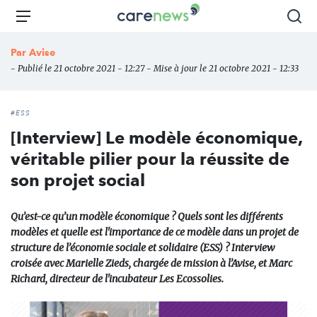
Aller
Carenews,
Menu
Rec
au
Le
contenu
média
Par
Avise
principal
des
- Publié le 21 octobre 2021 - 12:27 - Mise à jour le 21 octobre 2021 - 12:33
acteurs
de
l'engagement
#ESS
[Interview] Le modèle économique,
véritable pilier pour la réussite de
son projet social
Qu’est-ce qu’un modèle économique ? Quels sont les différents
modèles et quelle est l'importance de ce modèle dans un projet de
structure de l’économie sociale et solidaire (ESS) ? Interview
croisée avec Marielle Zieds, chargée de mission à l’Avise, et Marc
Richard, directeur de l'incubateur Les Ecossolies.