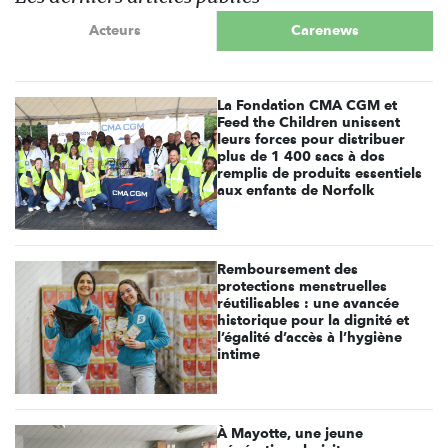
Acteurs
Carenews
La Fondation CMA CGM et
Feed the Children unissent
leurs forces pour distribuer
plus de 1 400 sacs à dos
remplis de produits essentiels
aux enfants de Norfolk
Remboursement des
protections menstruelles
réutilisables : une avancée
historique pour la dignité et
l’égalité d’accès à l’hygiène
intime
À Mayotte, une jeune