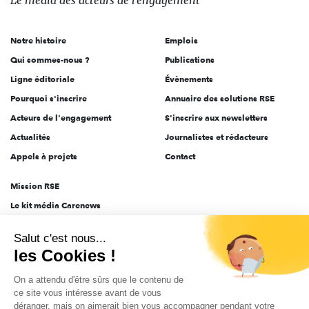
Le média
des acteurs
de l'engagement
acteurs
de
Notre histoire
Emplois
l'engagement
Qui sommes-nous ?
Publications
Ligne éditoriale
Évènements
Pourquoi s'inscrire
Annuaire des solutions RSE
Acteurs de l'engagement
S'inscrire aux newsletters
Actualités
Journalistes et rédacteurs
Appels à projets
Contact
Mission RSE
Le kit média Carenews
Groupe AEF
Salut c'est nous...
AEF info
les Cookies !
Novethic
On a attendu d'être sûrs que le contenu de
PRODURABLE
ce site vous intéresse avant de vous
Inclusiv Day
déranger, mais on aimerait bien vous accompagner pendant votre