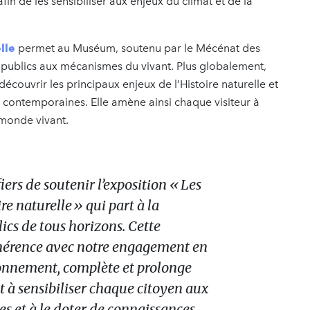
fin de les sensibiliser aux enjeux du climat et de la
lle
permet au Muséum, soutenu par le Mécénat des
les publics aux mécanismes du vivant. Plus globalement,
découvrir les principaux enjeux de l’Histoire naturelle et
és contemporaines. Elle amène ainsi chaque visiteur à
 monde vivant.
rs de soutenir l’exposition « Les
re naturelle » qui part à la
ics de tous horizons. Cette
hérence avec notre engagement en
ronnement, complète et prolonge
t à sensibiliser chaque citoyen aux
s et à le doter de connaissances