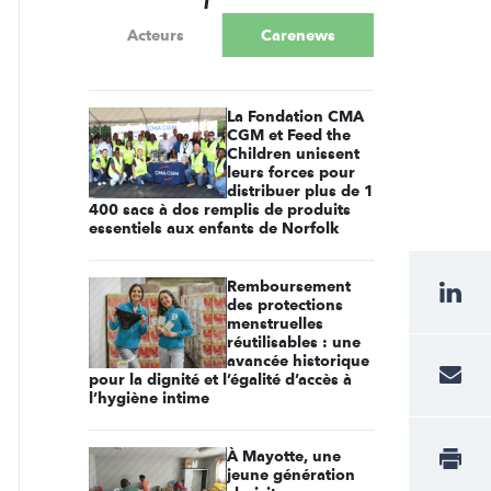
Acteurs
Carenews
La Fondation CMA
CGM et Feed the
Children unissent
leurs forces pour
distribuer plus de 1
400 sacs à dos remplis de produits
essentiels aux enfants de Norfolk
Remboursement
des protections
menstruelles
réutilisables : une
avancée historique
pour la dignité et l’égalité d’accès à
l’hygiène intime
À Mayotte, une
jeune génération