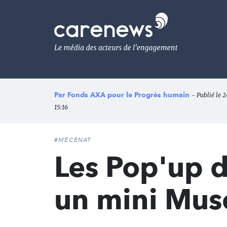
Aller
au
Carenews,
contenu
Le
principal
média
des
acteurs
de
l'engagement
Par
Fonds AXA pour le Progrès humain
- Publié le 
15:16
#MÉCÉNAT
Les Pop'up de
un mini Mus