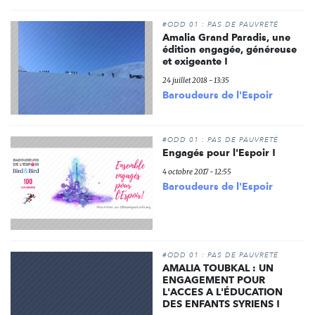
#ODD 01 : PAS DE PAUVRETÉ
Amalia Grand Paradis, une
édition engagée, généreuse
et exigeante !
24 juillet 2018 - 13:35
Baroudeurs de l'Espoir
#ODD 01 : PAS DE PAUVRETÉ
Engagés pour l'Espoir !
4 octobre 2017 - 12:55
Baroudeurs de l'Espoir
#ODD 01 : PAS DE PAUVRETÉ
AMALIA TOUBKAL : UN
ENGAGEMENT POUR
L'ACCES A L'ÉDUCATION
DES ENFANTS SYRIENS !