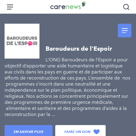
Aller
Carenews,
Menu
Rec
au
Le
contenu
média
principal
des
acteurs
de
Baroudeurs de l'Espoir
l'engagement
L’ONG Baroudeurs de l’Espoir a pour
objectif d’apporter une aide humanitaire et logistique
aux civils dans les pays en guerre et de participer aux
efforts de reconstruction de ces pays. L’ensemble de nos
programmes s’inscrit dans une neutralité et une
indépendance sur le plan politique, économique et
religieux. Nos actions se concentrent principalement sur
des programmes de première urgence médicale,
alimentaire et sanitaire et des programmes d’aides à la
reconstruction par la ...
EN SAVOIR PLUS
FAIRE UN DON