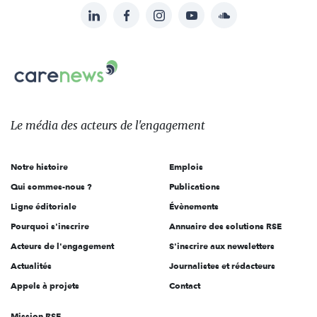
LinkedIn
Facebook
Instagram
YouTube
Soundcloud
Suivez-
nous
Carenews,
sur:
Le
média
des
Le média
des acteurs
de l'engagement
acteurs
de
Notre histoire
Emplois
l'engagement
Qui sommes-nous ?
Publications
Ligne éditoriale
Évènements
Pourquoi s'inscrire
Annuaire des solutions RSE
Acteurs de l'engagement
S'inscrire aux newsletters
Actualités
Journalistes et rédacteurs
Appels à projets
Contact
Mission RSE