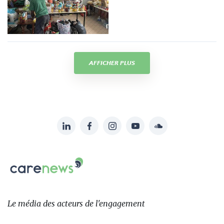
AFFICHER PLUS
LinkedIn
Facebook
Instagram
YouTube
Soundcloud
Suivez-
nous
Carenews,
sur:
Le
média
des
Le média
des acteurs
de l'engagement
acteurs
de