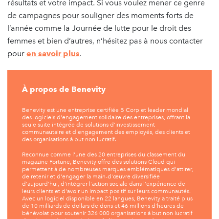
résultats et votre impact. Si vous voulez mener ce genre
de campagnes pour souligner des moments forts de
l’année comme la Journée de lutte pour le droit des
femmes et bien d’autres, n’hésitez pas à nous contacter
pour
en savoir plus
.
À propos de Benevity
Benevity est une entreprise certifiée B Corp et leader mondial
des logiciels d'engagement solidaire des entreprises, offrant la
seule suite intégrée de solutions d'investissement
communautaire et d'engagement des employés, des clients et
des organisations à but non lucratif.
Reconnue comme l'une des 20 entreprises du classement du
magazine Fortune, Benevity offre des solutions Cloud qui
permettent à de nombreuses marques emblématiques d'attirer,
de retenir et d'engager la main-d'œuvre diversifiée
d'aujourd'hui, d'intégrer l'action sociale dans l'expérience de
leurs clients et d'avoir un impact positif sur leurs communautés.
Avec un logiciel disponible en 22 langues, Benevity a traité plus
de 10 milliards de dollars de dons et 46 millions d'heures de
bénévolat pour soutenir 326 000 organisations à but non lucratif