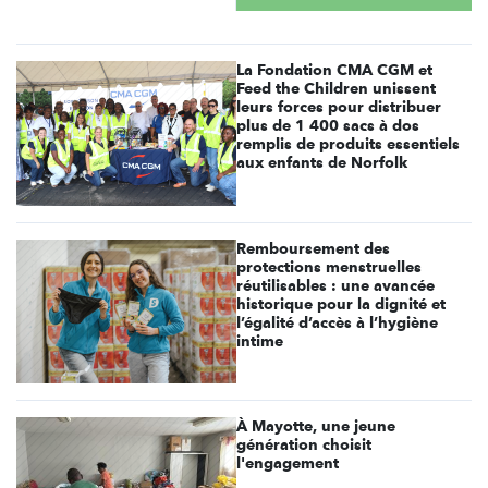
La Fondation CMA CGM et
Feed the Children unissent
leurs forces pour distribuer
plus de 1 400 sacs à dos
remplis de produits essentiels
aux enfants de Norfolk
Remboursement des
protections menstruelles
réutilisables : une avancée
historique pour la dignité et
l’égalité d’accès à l’hygiène
intime
À Mayotte, une jeune
génération choisit
l'engagement