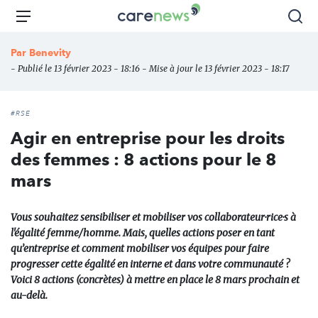
Aller
Carenews,
Menu
Rec
au
Le
contenu
média
Par
Benevity
principal
des
- Publié le 13 février 2023 - 18:16 - Mise à jour le 13 février 2023 - 18:17
acteurs
de
l'engagement
#RSE
Agir en entreprise pour les droits
des femmes : 8 actions pour le 8
mars
Vous souhaitez sensibiliser et mobiliser vos collaborateur·rice·s à
l'égalité femme/homme. Mais, quelles actions poser en tant
qu’entreprise et comment mobiliser vos équipes pour faire
progresser cette égalité en interne et dans votre communauté ?
Voici 8 actions (concrètes) à mettre en place le 8 mars prochain et
au-delà.