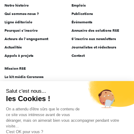
Notre histoire
Emplois
l'engagement
Qui sommes-nous ?
Publications
Ligne éditoriale
Évènements
Pourquoi s'inscrire
Annuaire des solutions RSE
Acteurs de l'engagement
S'inscrire aux newsletters
Actualités
Journalistes et rédacteurs
Appels à projets
Contact
Mission RSE
Le kit média Carenews
Groupe AEF
Salut c'est nous...
AEF info
les Cookies !
Novethic
On a attendu d'être sûrs que le contenu de
PRODURABLE
ce site vous intéresse avant de vous
Inclusiv Day
déranger, mais on aimerait bien vous accompagner pendant votre
visite...
C'est OK pour vous ?