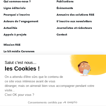
Qui sommes-nous ?
Publications
Ligne éditoriale
Évènements
Pourquoi s'inscrire
Annuaire des solutions RSE
Acteurs de l'engagement
S'inscrire aux newsletters
Actualités
Journalistes et rédacteurs
Appels à projets
Contact
Mission RSE
Le kit média Carenews
Groupe AEF
Salut c'est nous...
AEF info
les Cookies !
Novethic
On a attendu d'être sûrs que le contenu de
PRODURABLE
ce site vous intéresse avant de vous
Inclusiv Day
déranger, mais on aimerait bien vous accompagner pendant votre
visite...
C'est OK pour vous ?
CGV
Données personnelles
Mentions légales
2025-2026 Tout droits réservés
Consentements certifiés par