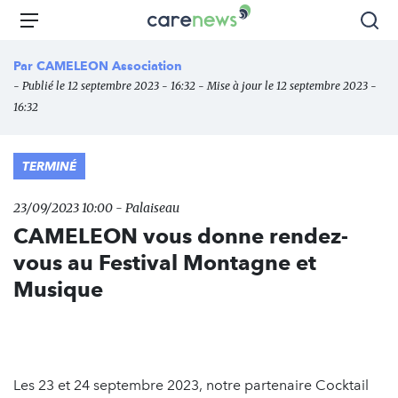
Aller
Carenews,
Menu
Rec
au
Le
contenu
média
Par
CAMELEON Association
principal
des
- Publié le 12 septembre 2023 - 16:32 - Mise à jour le 12 septembre 2023 -
acteurs
16:32
de
l'engagement
TERMINÉ
23/09/2023 10:00 - Palaiseau
CAMELEON vous donne rendez-
vous au Festival Montagne et
Musique
Les 23 et 24 septembre 2023, notre partenaire Cocktail