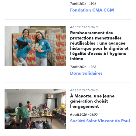
7 août 2026 - 13:46
Fondation CMA CGM
#ASSOCIATIONS
Remboursement des
protections menstruelles
réutilisables : une avancée
historique pour la dignité et
l’égalité d’accès à l’hygiène
intime
7 août 2026 - 12:38
Dons Solidaires
#ASSOCIATIONS
À Mayotte, une jeune
génération choisit
l'engagement
6 août 2026 - 08:00
Société Saint Vincent de Paul