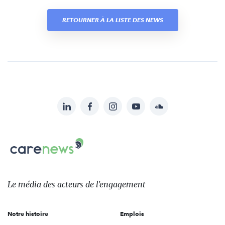
RETOURNER À LA LISTE DES NEWS
LinkedIn
Facebook
Instagram
YouTube
Soundcloud
Suivez-
nous
Carenews,
sur:
Le
média
des
Le média
des acteurs
de l'engagement
acteurs
de
Notre histoire
Emplois
l'engagement