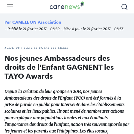
Aller
Carenews,
Menu
Rec
au
Le
contenu
média
Par
CAMELEON Association
principal
des
- Publié le 21 février 2017 - 08:39 - Mise à jour le 21 février 2017 - 08:55
acteurs
de
l'engagement
#ODD 05 : ÉGALITÉ ENTRE LES SEXES
Nos jeunes Ambassadeurs des
droits de l'Enfant GAGNENT les
TAYO Awards
Depuis la création de leur groupe en 2014, nos jeunes
Ambassadeurs des droits de l’Enfant (VCC) ont été formés à la
prise de parole en public pour intervenir dans les établissements
scolaires et les lieux publics. Ils ont mené de nombreuses actions
pour expliquer aux populations locales et aux étudiants
l’importance des droits de l’Enfant, notion très souvent ignorée par
les jeunes et les parents aux Philippines. Les élus locaux,