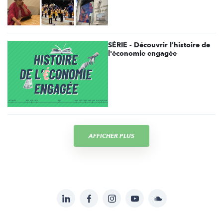
SÉRIE - Découvrir l'histoire de
l'économie engagée
AFFICHER PLUS
LinkedIn
Facebook
Instagram
YouTube
Soundcloud
Suivez-
nous