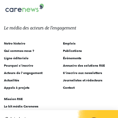
Carenews,
sur:
Le
média
des
Le média
des acteurs
de l'engagement
acteurs
de
Notre histoire
Emplois
l'engagement
Qui sommes-nous ?
Publications
Ligne éditoriale
Évènements
Pourquoi s'inscrire
Annuaire des solutions RSE
Acteurs de l'engagement
S'inscrire aux newsletters
Actualités
Journalistes et rédacteurs
Appels à projets
Contact
Mission RSE
Le kit média Carenews
Groupe AEF