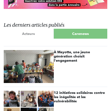
Les derniers articles publiés
Acteurs
Carenews
À Mayotte, une jeune
génération choisit
l'engagement
12 initiatives solidaires contre
les inégalités et les
vulnérabilités