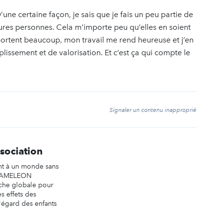
une certaine façon, je sais que je fais un peu partie de
leures personnes. Cela m’importe peu qu’elles en soient
portent beaucoup, mon travail me rend heureuse et j’en
plissement et de valorisation. Et c’est ça qui compte le
t
Signaler un contenu inapproprié
ociation
nt à un monde sans
 CAMELEON
che globale pour
es effets des
l'égard des enfants