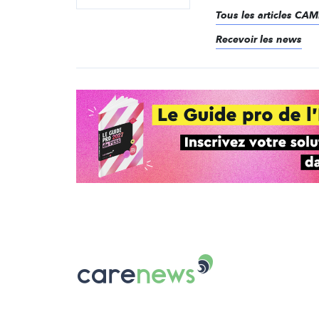
Tous les articles CA
Recevoir les news
Carenews,
Le
média
des