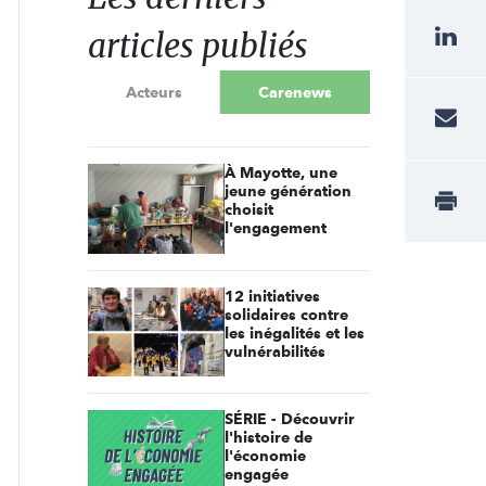
articles publiés
Acteurs
Carenews
À Mayotte, une
jeune génération
choisit
l'engagement
12 initiatives
solidaires contre
les inégalités et les
vulnérabilités
SÉRIE - Découvrir
l'histoire de
l'économie
engagée