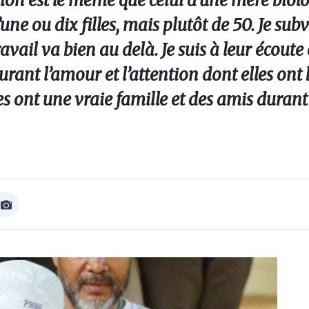
tion est le même que celui d’une mère biol
e ou dix filles, mais plutôt de 50. Je subv
ail va bien au delà. Je suis à leur écoute 
ocurant l’amour et l’attention dont elles on
elles ont une vraie famille et des amis duran
Afficher
Image