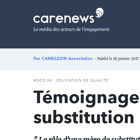
Aller
au
Carenews,
contenu
Le
principal
média
des
acteurs
de
l'engagement
Par
CAMELEON Association
- Publié le 18 janvier 2017 
#ODD 04 : ÉDUCATION DE QUALITÉ
Témoignage 
substitution 