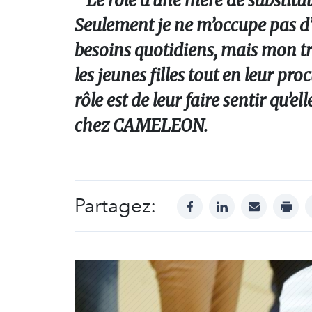
" Le rôle d’une mère de substitu
Seulement je ne m’occupe pas d’un
besoins quotidiens, mais mon trav
les jeunes filles tout en leur pr
rôle est de leur faire sentir qu’
chez CAMELEON.
Partagez:
facebook
linkedin
mail
print