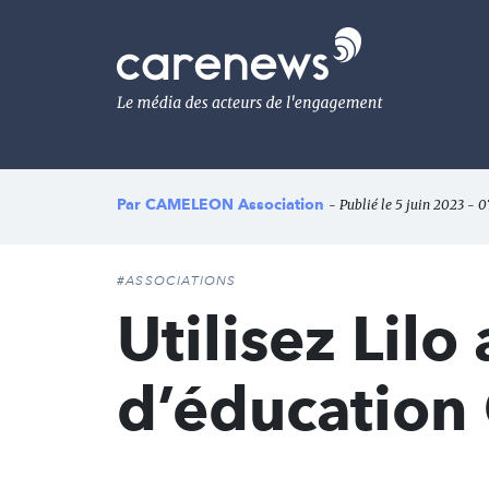
Aller
au
Carenews,
contenu
Le
principal
média
des
acteurs
de
l'engagement
Par
CAMELEON Association
- Publié le 5 juin 2023 - 0
#ASSOCIATIONS
Utilisez Lilo
d’éducatio