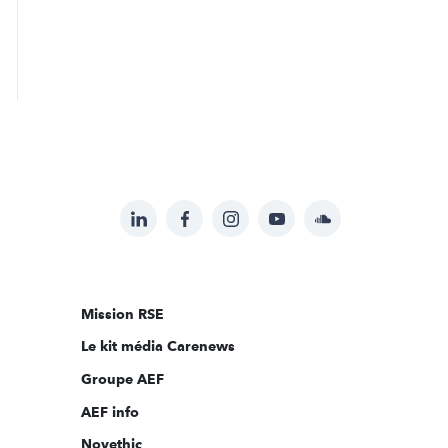
LinkedIn
Facebook
Instagram
YouTube
Soundcloud
Suivez-
nous
sur:
Mission RSE
Le kit média Carenews
Groupe AEF
AEF info
Novethic