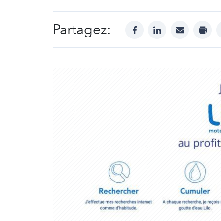
Partagez:
facebook
linkedin
mail
print