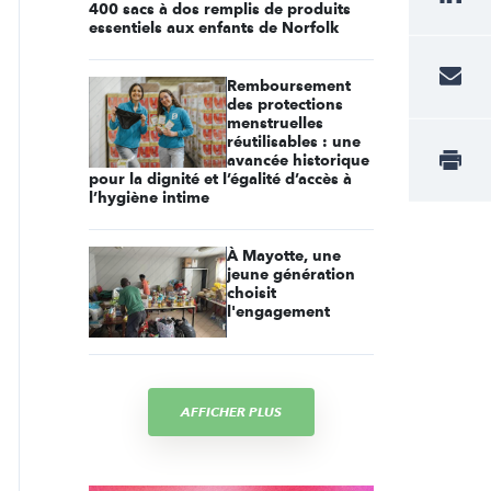
400 sacs à dos remplis de produits
essentiels aux enfants de Norfolk
Remboursement
des protections
menstruelles
réutilisables : une
avancée historique
pour la dignité et l’égalité d’accès à
l’hygiène intime
À Mayotte, une
jeune génération
choisit
l'engagement
AFFICHER PLUS