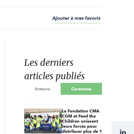
Ajouter à mes favoris
Les derniers
articles publiés
Acteurs
Carenews
La Fondation CMA
CGM et Feed the
Children unissent
leurs forces pour
distribuer plus de 1