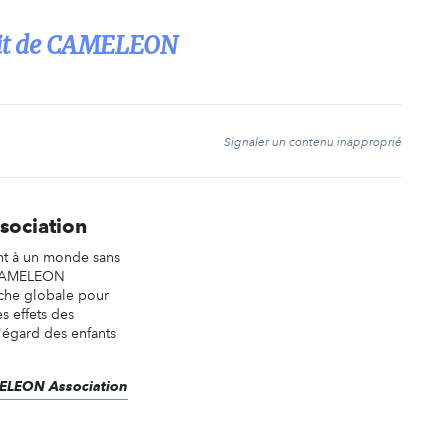
rofit de CAMELEON
t
Signaler un contenu inapproprié
ociation
nt à un monde sans
 CAMELEON
che globale pour
es effets des
l'égard des enfants
MELEON Association