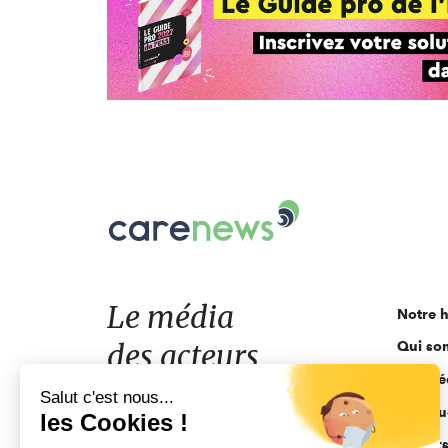
Carenews,
Le
média
des
acteurs
Le média
Notre h
de
des acteurs
Qui so
l'engagement
Ligne é
de l'engagement
Salut c'est nous...
Pourquo
les Cookies !
Acteur