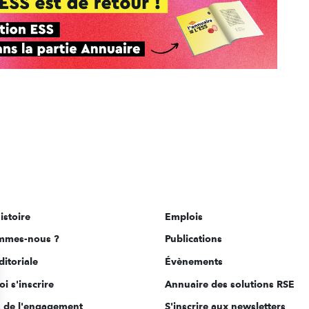
istoire
Emplois
mmes-nous ?
Publications
ditoriale
Évènements
i s'inscrire
Annuaire des solutions RSE
s de l'engagement
S'inscrire aux newsletters