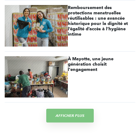
Remboursement des
protections menstruelles
réutilisables : une avancée
historique pour la dignité et
l’égalité d’accès à l’hygiène
intime
À Mayotte, une jeune
génération choisit
l'engagement
AFFICHER PLUS