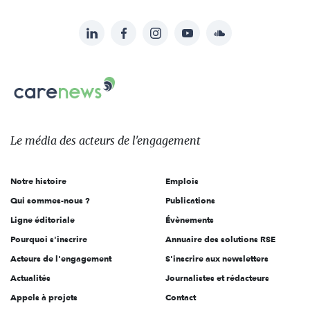
LinkedIn
Facebook
Instagram
YouTube
Soundcloud
Suivez-
nous
Carenews,
sur:
Le
média
des
Le média
des acteurs
de l'engagement
acteurs
de
Notre histoire
Emplois
l'engagement
Qui sommes-nous ?
Publications
Ligne éditoriale
Évènements
Pourquoi s'inscrire
Annuaire des solutions RSE
Acteurs de l'engagement
S'inscrire aux newsletters
Actualités
Journalistes et rédacteurs
Appels à projets
Contact