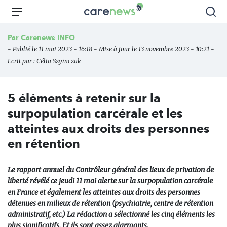
Aller
Carenews,
Menu
Rec
au
Le
contenu
média
Par
Carenews INFO
principal
des
- Publié le 11 mai 2023 - 16:18 - Mise à jour le 13 novembre 2023 - 10:21 -
acteurs
Ecrit par :
Célia Szymczak
de
l'engagement
5 éléments à retenir sur la
surpopulation carcérale et les
atteintes aux droits des personnes
en rétention
Le rapport annuel du Contrôleur général des lieux de privation de
liberté révélé ce jeudi 11 mai alerte sur la surpopulation carcérale
en France et également les atteintes aux droits des personnes
détenues en milieux de rétention (psychiatrie, centre de rétention
administratif, etc.) La rédaction a sélectionné les cinq éléments les
plus significatifs. Et ils sont assez alarmants.