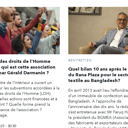
#ENTRETIEN
des droits de l'Homme
: qui est cette association
Quel bilan 10 ans après l
par Gérald Darmanin ?
du Rana Plaza pour le sect
textile au Bangladesh?
tre de l’Intérieur a ouvert un
ur les subventions accordées à la
En avril 2013 avait lieu l’effond
es droits de l’Homme (LDH).
d’un immeuble de confection au
lles actions sont financées et à
Bangladesh. À l’approche de
int ? Quelle forme prend la
l’anniversaire des dix ans, la réd
ance de l’association ?
s’est entretenue avec Mr Faruq H
age.
le président du BGMEA (Associa
des fabricants et exportateurs de
023 - 10:30