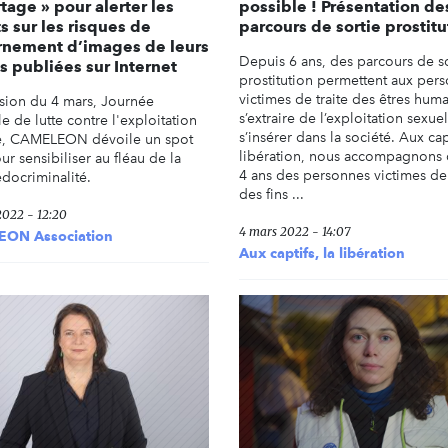
tage » pour alerter les
possible ! Présentation de
s sur les risques de
parcours de sortie prostitu
rnement d’images de leurs
Depuis 6 ans, des parcours de s
s publiées sur Internet
prostitution permettent aux per
victimes de traite des êtres hum
asion du 4 mars, Journée
s’extraire de l’exploitation sexue
 de lutte contre l'exploitation
s’insérer dans la société. Aux capt
e, CAMELEON dévoile un spot
libération, nous accompagnons
r sensibiliser au fléau de la
4 ans des personnes victimes de 
docriminalité.
des fins ...
2022 - 12:20
4 mars 2022 - 14:07
ON Association
Aux captifs, la libération