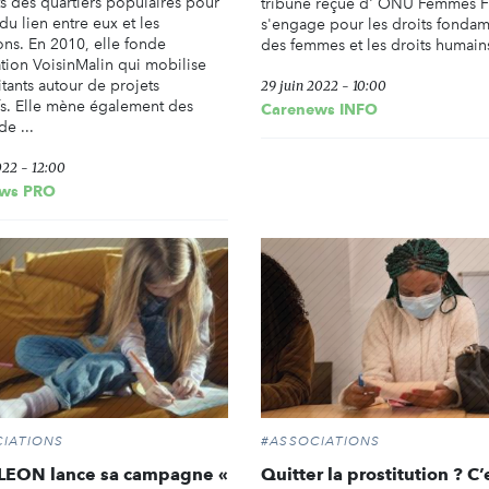
ts des quartiers populaires pour
tribune reçue d' ONU Femmes F
du lien entre eux et les
s'engage pour les droits fonda
ions. En 2010, elle fonde
des femmes et les droits humain
ation VoisinMalin qui mobilise
tants autour de projets
29 juin 2022 - 10:00
ifs. Elle mène également des
Carenews INFO
de ...
022 - 12:00
ws PRO
IATIONS
#ASSOCIATIONS
EON lance sa campagne «
Quitter la prostitution ? C’