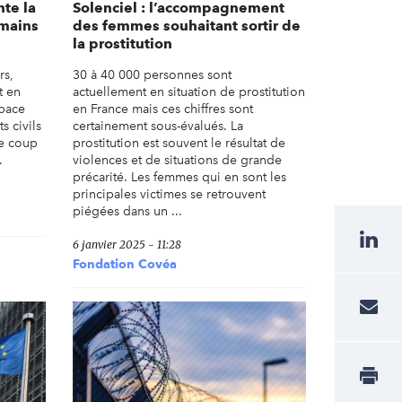
te la
Solenciel : l’accompagnement
umains
des femmes souhaitant sortir de
la prostitution
rs,
30 à 40 000 personnes sont
t en
actuellement en situation de prostitution
space
en France mais ces chiffres sont
s civils
certainement sous-évalués. La
le coup
prostitution est souvent le résultat de
.
violences et de situations de grande
précarité. Les femmes qui en sont les
principales victimes se retrouvent
piégées dans un ...
6 janvier 2025 - 11:28
Fondation Covéa