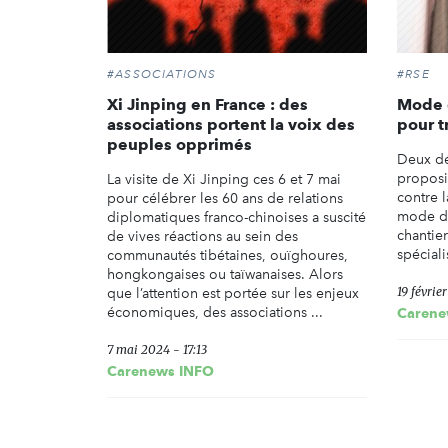
#ASSOCIATIONS
#RSE
Xi Jinping en France : des
Mode d
associations portent la voix des
pour t
peuples opprimés
Deux dé
proposit
La visite de Xi Jinping ces 6 et 7 mai
contre l
pour célébrer les 60 ans de relations
mode du
diplomatiques franco-chinoises a suscité
chantie
de vives réactions au sein des
spéciali
communautés tibétaines, ouïghoures,
hongkongaises ou taïwanaises. Alors
19 févrie
que l’attention est portée sur les enjeux
économiques, des associations ...
Carene
7 mai 2024 - 17:13
Carenews INFO