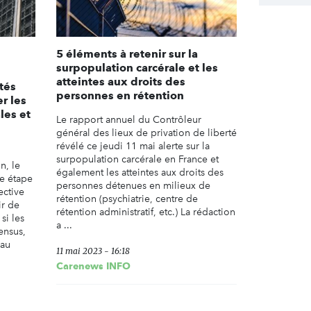
5 éléments à retenir sur la
surpopulation carcérale et les
atteintes aux droits des
tés
personnes en rétention
r les
les et
Le rapport annuel du Contrôleur
général des lieux de privation de liberté
révélé ce jeudi 11 mai alerte sur la
surpopulation carcérale en France et
n, le
également les atteintes aux droits des
e étape
personnes détenues en milieux de
ective
rétention (psychiatrie, centre de
ir de
rétention administratif, etc.) La rédaction
si les
a ...
ensus,
 au
11 mai 2023 - 16:18
Carenews INFO