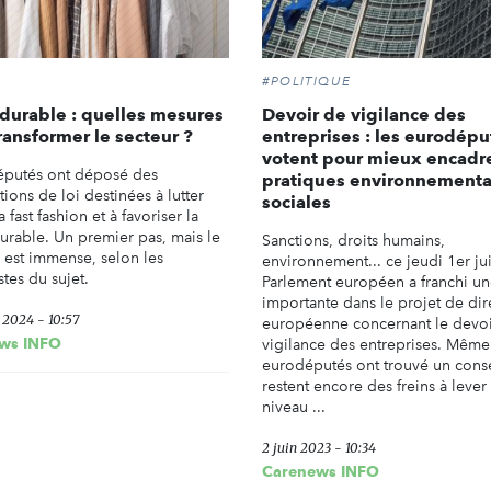
#POLITIQUE
urable : quelles mesures
Devoir de vigilance des
ransformer le secteur ?
entreprises : les eurodépu
votent pour mieux encadre
putés ont déposé des
pratiques environnementa
ions de loi destinées à lutter
sociales
a fast fashion et à favoriser la
rable. Un premier pas, mais le
Sanctions, droits humains,
r est immense, selon les
environnement... ce jeudi 1er jui
stes du sujet.
Parlement européen a franchi un
importante dans le projet de dir
r 2024 - 10:57
européenne concernant le devo
ws INFO
vigilance des entreprises. Même 
eurodéputés ont trouvé un cons
restent encore des freins à lever
niveau ...
2 juin 2023 - 10:34
Carenews INFO