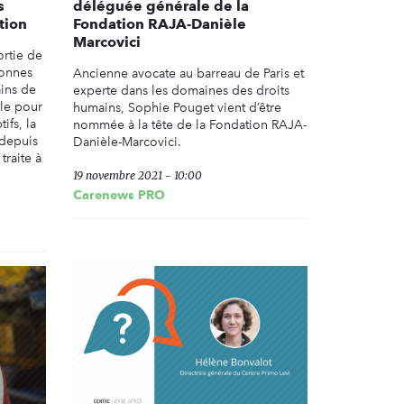
s
déléguée générale de la
tion
Fondation RAJA-Danièle
Marcovici
ortie de
sonnes
Ancienne avocate au barreau de Paris et
ains de
experte dans les domaines des droits
lle pour
humains, Sophie Pouget vient d’être
ifs, la
nommée à la tête de la Fondation RAJA-
 depuis
Danièle-Marcovici.
traite à
19 novembre 2021 - 10:00
Carenews PRO