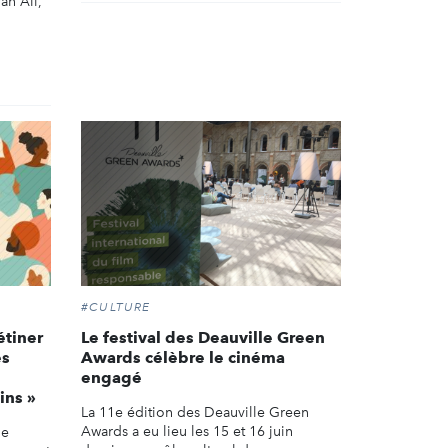
an Ali,
#CULTURE
étiner
Le festival des Deauville Green
es
Awards célèbre le cinéma
engagé
ins »
La 11e édition des Deauville Green
Awards a eu lieu les 15 et 16 juin
ne