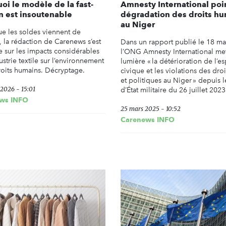
oi le modèle de la fast-
Amnesty International poin
n est insoutenable
dégradation des droits h
au Niger
ue les soldes viennent de
, la rédaction de Carenews s’est
Dans un rapport publié le 18 ma
 sur les impacts considérables
l’ONG Amnesty International me
ustrie textile sur l’environnement
lumière « la détérioration de l’e
droits humains. Décryptage.
civique et les violations des droit
et politiques au Niger » depuis 
 2026 - 15:01
d’État militaire du 26 juillet 2023
ws INFO
25 mars 2025 - 10:52
Carenews INFO