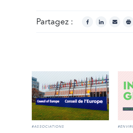
Partagez :
facebook
linkedin
mail
pr
#ASSOCIATIONS
#ENVI