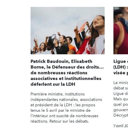
Patrick Baudouin, Elisabeth
Ligue 
Borne, le Défenseur des droits…
(LDH) 
de nombreuses réactions
visée 
associatives et institutionnelles
Le minis
déferlent sur la LDH
débat s
Ligue d
Première ministre, institutions
Mais que
indépendantes nationales, associations
quel po
et président de la LDH : les propos
gouvern
tenus le 5 avril par le ministre de
Décrypt
l’Intérieur ont suscité de nombreuses
réactions. Retour sur les débats.
7 avril 2