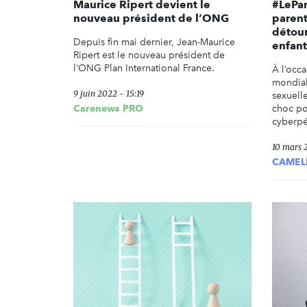
Maurice Ripert devient le
#LePar
nouveau président de l’ONG
parent
détou
Depuis fin mai dernier, Jean-Maurice
enfant
Ripert est le nouveau président de
l’ONG Plan International France.
À l’occ
mondiale
9 juin 2022 - 15:19
sexuell
Carenews PRO
choc pou
cyberpé
10 mars 
CAMELE