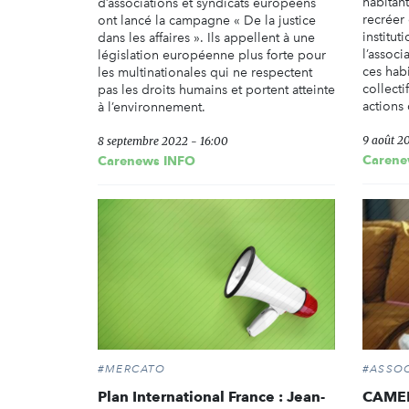
habitan
d’associations et syndicats européens
recréer 
ont lancé la campagne « De la justice
institut
dans les affaires ». Ils appellent à une
l’associ
législation européenne plus forte pour
ces habi
les multinationales qui ne respectent
collect
pas les droits humains et portent atteinte
actions 
à l’environnement.
9 août 2
8 septembre 2022 - 16:00
Carene
Carenews INFO
#MERCATO
#ASSOC
Plan International France : Jean-
CAMEL