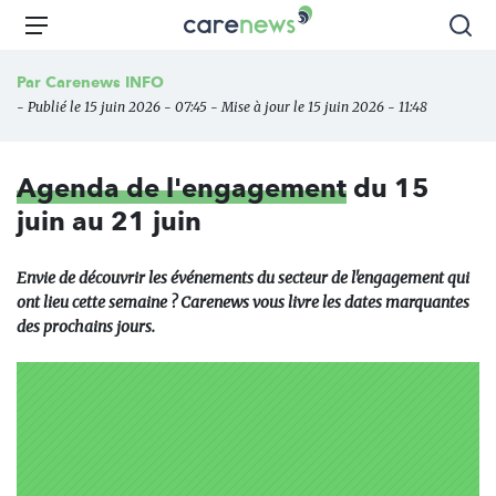
Aller
Carenews,
Menu
Rec
au
Le
contenu
média
Par
Carenews INFO
principal
des
- Publié le 15 juin 2026 - 07:45 - Mise à jour le 15 juin 2026 - 11:48
acteurs
de
l'engagement
Agenda de l'engagement
du 15
juin au 21 juin
Envie de découvrir les événements du secteur de l'engagement qui
ont lieu cette semaine ? Carenews vous livre les dates marquantes
des prochains jours.