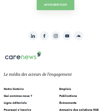
AFFICHER PLUS
LinkedIn
Facebook
Instagram
YouTube
Soundcloud
Suivez-
nous
Carenews,
sur:
Le
média
des
Le média
des acteurs
de l'engagement
acteurs
de
Notre histoire
Emplois
l'engagement
Qui sommes-nous ?
Publications
Ligne éditoriale
Évènements
Pourquoi s'inscrire
Annuaire des solutions RSE