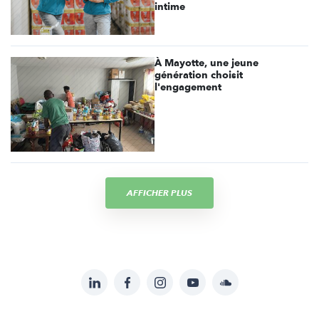
intime
À Mayotte, une jeune
génération choisit
l'engagement
AFFICHER PLUS
LinkedIn
Facebook
Instagram
YouTube
Soundcloud
Suivez-
nous