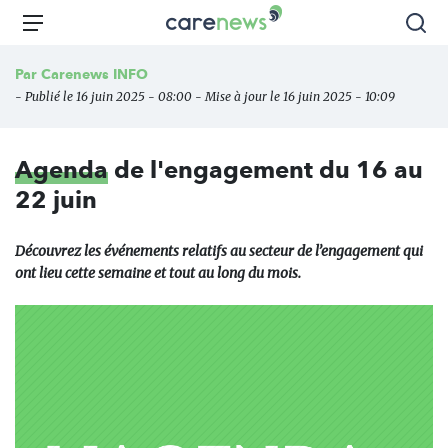
Aller
Carenews,
Menu
Rec
au
Le
contenu
média
Par
Carenews INFO
principal
des
- Publié le 16 juin 2025 - 08:00 - Mise à jour le 16 juin 2025 - 10:09
acteurs
de
l'engagement
Agenda
de l'engagement du 16 au
22 juin
Découvrez les événements relatifs au secteur de l’engagement qui
ont lieu cette semaine et tout au long du mois.