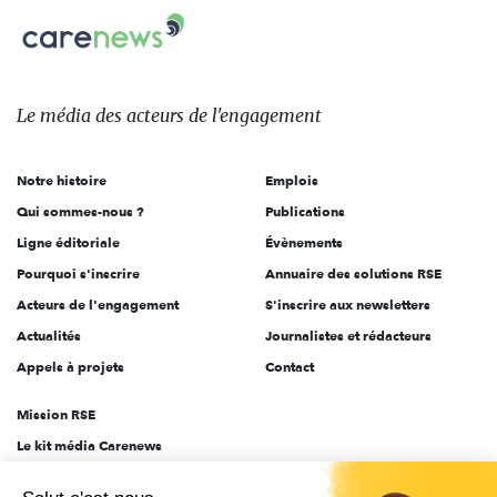
Carenews,
sur:
Le
média
des
Le média
des acteurs
de l'engagement
acteurs
de
Notre histoire
Emplois
l'engagement
Qui sommes-nous ?
Publications
Ligne éditoriale
Évènements
Pourquoi s'inscrire
Annuaire des solutions RSE
Acteurs de l'engagement
S'inscrire aux newsletters
Actualités
Journalistes et rédacteurs
Appels à projets
Contact
Mission RSE
Le kit média Carenews
Groupe AEF