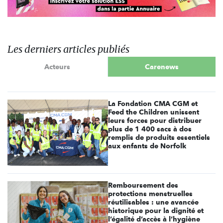
Les derniers articles publiés
Acteurs
Carenews
La Fondation CMA CGM et
Feed the Children unissent
leurs forces pour distribuer
plus de 1 400 sacs à dos
remplis de produits essentiels
aux enfants de Norfolk
Remboursement des
protections menstruelles
réutilisables : une avancée
historique pour la dignité et
l’égalité d’accès à l’hygiène