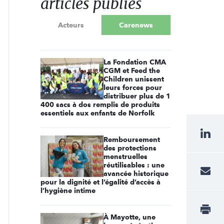
articles publiés
Acteurs
Carenews
La Fondation CMA
CGM et Feed the
Children unissent
leurs forces pour
distribuer plus de 1
400 sacs à dos remplis de produits
essentiels aux enfants de Norfolk
Remboursement
des protections
menstruelles
réutilisables : une
avancée historique
pour la dignité et l’égalité d’accès à
l’hygiène intime
À Mayotte, une