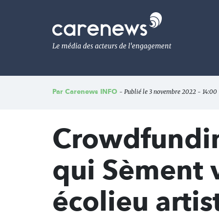
Aller
au
Carenews,
contenu
Le
principal
média
des
acteurs
de
l'engagement
Par
Carenews INFO
- Publié le 3 novembre 2022 - 14:00 
Crowdfunding
qui Sèment v
écolieu artis