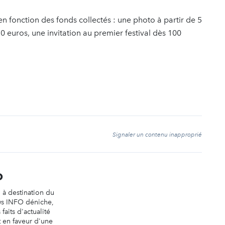
en fonction des fonds collectés : une photo à partir de 5
0 euros, une invitation au premier festival dès 100
t
Signaler un contenu inapproprié
O
n à destination du
ws INFO déniche,
faits d'actualité
t en faveur d'une