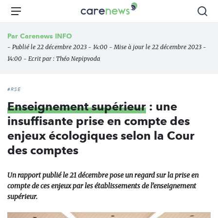
Aller
Carenews,
Menu
Rec
au
Le
contenu
média
Par
Carenews INFO
principal
des
- Publié le 22 décembre 2023 - 14:00 - Mise à jour le 22 décembre 2023 -
acteurs
14:00 - Ecrit par :
Théo Nepipvoda
de
l'engagement
#RSE
Enseignement supérieur
: une
insuffisante prise en compte des
enjeux écologiques selon la Cour
des comptes
Un rapport publié le 21 décembre pose un regard sur la prise en
compte de ces enjeux par les établissements de l’enseignement
supérieur.