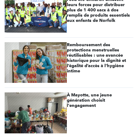
leurs forces pour distribuer
plus de 1 400 sacs à dos
remplis de produits essentiels
aux enfants de Norfolk
Remboursement des
protections menstruelles
réutilisables : une avancée
historique pour la dignité et
l’égalité d’accès à l’hygiène
intime
À Mayotte, une jeune
génération choisit
l'engagement