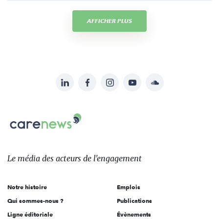
AFFICHER PLUS
LinkedIn
Facebook
Instagram
YouTube
Soundcloud
Suivez-
nous
Carenews,
sur:
Le
média
des
Le média
des acteurs
de l'engagement
acteurs
de
Notre histoire
Emplois
l'engagement
Qui sommes-nous ?
Publications
Ligne éditoriale
Évènements