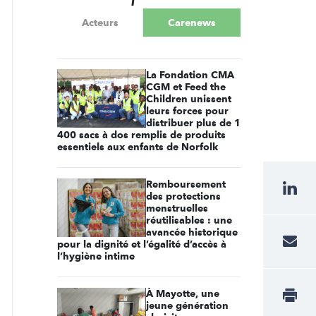
Acteurs
Carenews
La Fondation CMA
CGM et Feed the
Children unissent
leurs forces pour
distribuer plus de 1
400 sacs à dos remplis de produits
essentiels aux enfants de Norfolk
Remboursement
des protections
menstruelles
réutilisables : une
avancée historique
pour la dignité et l’égalité d’accès à
l’hygiène intime
À Mayotte, une
jeune génération