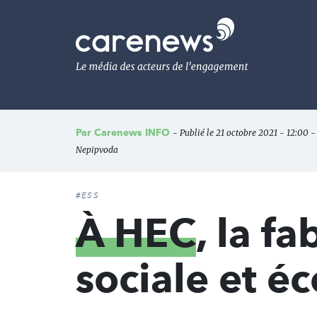
Aller
au
Carenews,
contenu
Le
principal
média
des
acteurs
de
l'engagement
Par
Carenews INFO
- Publié le 21 octobre 2021 - 12:00 - 
Nepipvoda
#ESS
À HEC
, la f
sociale et éc