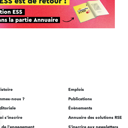
istoire
Emplois
mmes-nous ?
Publications
ditoriale
Évènements
i s'inscrire
Annuaire des solutions RSE
s de l'engagement
S'inscrire aux newsletters