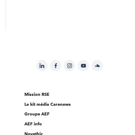
LinkedIn
Facebook
Instagram
YouTube
Soundcloud
Suivez-
nous
sur:
Mission RSE
Le kit média Carenews
Groupe AEF
AEF info
Novethic