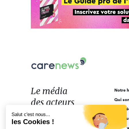
Carenews,
Le
média
des
acteurs
Le média
Notre h
de
des acteurs
Qui so
l'engagement
Ligne é
de l'engagement
Salut c'est nous...
Pourquo
les Cookies !
Acteur