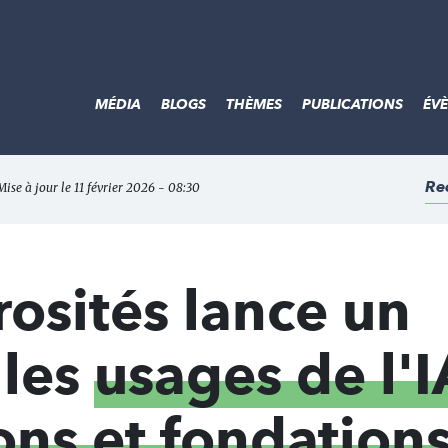
MÉDIA
BLOGS
THÈMES
PUBLICATIONS
ÉV
Re
Mise à jour le 11 février 2026 - 08:30
osités lance un
 les
usages de l'I
ions et fondation