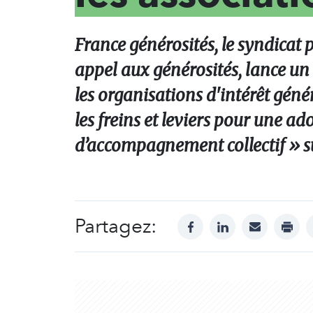
France générosités, le syndicat 
appel aux générosités, lance un s
les organisations d'intérêt génér
les freins et leviers pour une a
d’accompagnement collectif » su
Partagez:
facebook
linkedin
mail
print