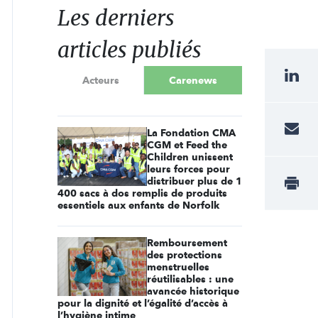
Les derniers
articles publiés
Acteurs
Carenews
La Fondation CMA
CGM et Feed the
Children unissent
leurs forces pour
distribuer plus de 1
400 sacs à dos remplis de produits
essentiels aux enfants de Norfolk
Remboursement
des protections
menstruelles
réutilisables : une
avancée historique
pour la dignité et l’égalité d’accès à
l’hygiène intime