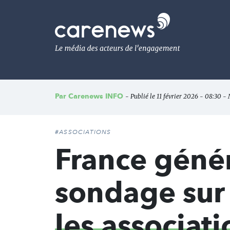
Aller
au
Carenews,
contenu
Le
principal
média
des
acteurs
de
l'engagement
Par
Carenews INFO
- Publié le 11 février 2026 - 08:30 - 
#ASSOCIATIONS
France génér
sondage sur
les associat