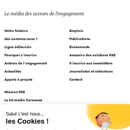
média
des
Le média
des acteurs
de l'engagement
acteurs
de
Notre histoire
Emplois
l'engagement
Qui sommes-nous ?
Publications
Ligne éditoriale
Évènements
Pourquoi s'inscrire
Annuaire des solutions RSE
Acteurs de l'engagement
S'inscrire aux newsletters
Actualités
Journalistes et rédacteurs
Appels à projets
Contact
Mission RSE
Le kit média Carenews
Groupe AEF
Salut c'est nous...
AEF info
les Cookies !
Novethic