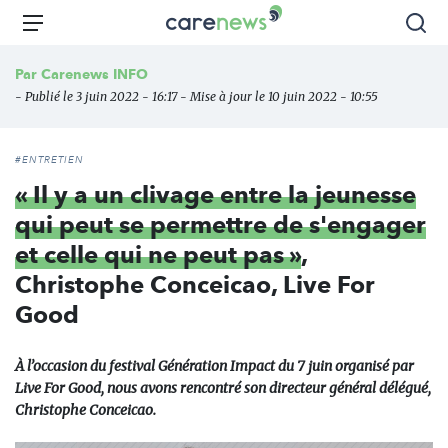
Aller
Carenews,
Menu
Rec
au
Le
contenu
média
Par
Carenews INFO
principal
des
- Publié le 3 juin 2022 - 16:17 - Mise à jour le 10 juin 2022 - 10:55
acteurs
de
l'engagement
#ENTRETIEN
« Il y a un clivage entre la jeunesse
qui peut se permettre de s'engager
et celle qui ne peut pas »
,
Christophe Conceicao, Live For
Good
À l’occasion du festival Génération Impact du 7 juin organisé par
Live For Good, nous avons rencontré son directeur général délégué,
Christophe Conceicao.