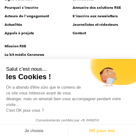
Pourquoi s'inscrire
Annuaire des solutions RSE
Acteurs de l'engagement
S'inscrire aux newsletters
Actualités
Journalistes et rédacteurs
Appels à projets
Contact
Mission RSE
Le kit média Carenews
Groupe AEF
Salut c'est nous...
AEF info
les Cookies !
Novethic
On a attendu d'être sûrs que le contenu de
PRODURABLE
ce site vous intéresse avant de vous
Inclusiv Day
déranger, mais on aimerait bien vous accompagner pendant votre
visite...
C'est OK pour vous ?
CGV
Données personnelles
Mentions légales
2025-2026 Tout droits réservés
Consentements certifiés par
Je choisis
OK pour moi