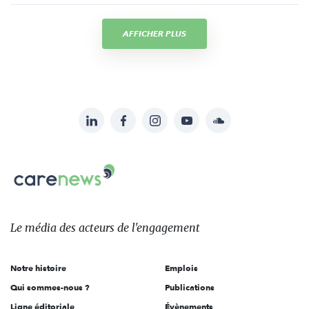
AFFICHER PLUS
LinkedIn
Facebook
Instagram
YouTube
Soundcloud
Suivez-
nous
Carenews,
sur:
Le
média
des
Le média
des acteurs
de l'engagement
acteurs
de
Notre histoire
Emplois
l'engagement
Qui sommes-nous ?
Publications
Ligne éditoriale
Évènements