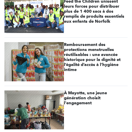
Feed the Children unissent
leurs forces pour distribuer
plus de 1 400 sacs à dos
remplis de produits essentiels
aux enfants de Norfolk
Remboursement des
protections menstruelles
réutilisables : une avancée
historique pour la dignité et
l’égalité d’accès à l’hygiène
intime
À Mayotte, une jeune
génération choisit
l'engagement