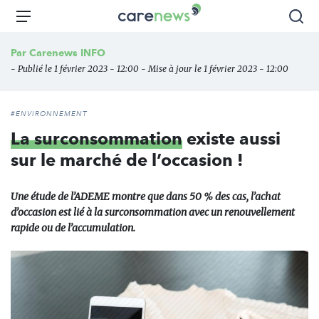
Aller
Carenews,
Menu
Rec
au
Le
contenu
média
Par
Carenews INFO
principal
des
- Publié le 1 février 2023 - 12:00 - Mise à jour le 1 février 2023 - 12:00
acteurs
de
l'engagement
#ENVIRONNEMENT
La surconsommation
existe aussi
sur le marché de l’occasion !
Une étude de l’ADEME montre que dans 50 % des cas, l’achat
d’occasion est lié à la surconsommation avec un renouvellement
rapide ou de l’accumulation.