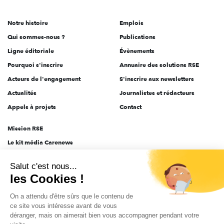
acteurs
de
Notre histoire
Emplois
l'engagement
Qui sommes-nous ?
Publications
Ligne éditoriale
Évènements
Pourquoi s'inscrire
Annuaire des solutions RSE
Acteurs de l'engagement
S'inscrire aux newsletters
Actualités
Journalistes et rédacteurs
Appels à projets
Contact
Mission RSE
Le kit média Carenews
Groupe AEF
Salut c'est nous...
AEF info
les Cookies !
Novethic
On a attendu d'être sûrs que le contenu de
PRODURABLE
ce site vous intéresse avant de vous
Inclusiv Day
déranger, mais on aimerait bien vous accompagner pendant votre