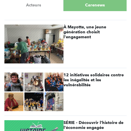
Acteurs
Carenews
À Mayotte, une jeune
génération choisit
l'engagement
12 initiatives solidaires contre
les inégalités et les
vulnérabilités
SÉRIE - Découvrir l'histoire de
l'économie engagée