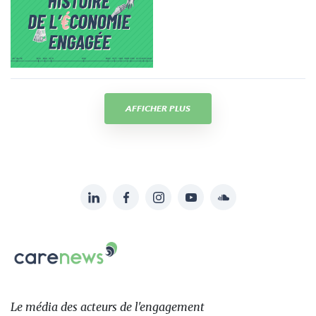
AFFICHER PLUS
LinkedIn
Facebook
Instagram
YouTube
Soundcloud
Suivez-
nous
Carenews,
sur:
Le
média
des
Le média
des acteurs
de l'engagement