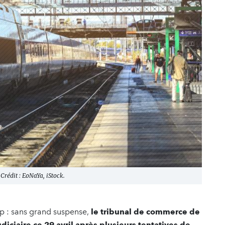
Crédit : EoNaYa, iStock.
op : sans grand suspense,
le tribunal de commerce de
udiciaire ce 29 avril après plusieurs tentatives de