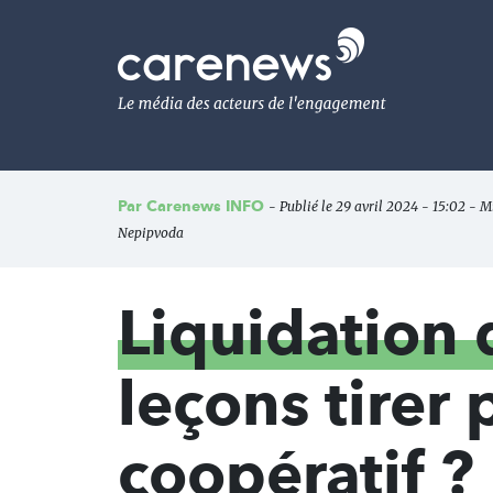
Aller
au
Carenews,
contenu
Le
principal
média
des
acteurs
de
l'engagement
Par
Carenews INFO
- Publié le 29 avril 2024 - 15:02 - Mi
Nepipvoda
Liquidation 
leçons tirer
coopératif ?