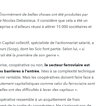
 Énormément de belles choses ont été produites par
ge Nicolas Debaisieux. Il considère que cela a été un
rise a d'ailleurs réussi à attirer 15 000 sociétaires et
Capital collectif, spécialiste de l’actionnariat salarié, a
urs (Scop), dont les Scic font partie. Selon lui, «
si
rait été la première de son genre
».
prise, coopérative ou non,
le secteur ferroviaire est
s barrières à l’entrée
, liées à sa complexité technique
nir rentable. Mais les coopératives doivent faire face à
autement capitalistiques comme celui du ferroviaire sont
lles ont des difficultés à lever des capitaux
».
oopérative ressemble à un acquittement de frais
nt de la sortie du coopérateur. Ne s’agissant pas de