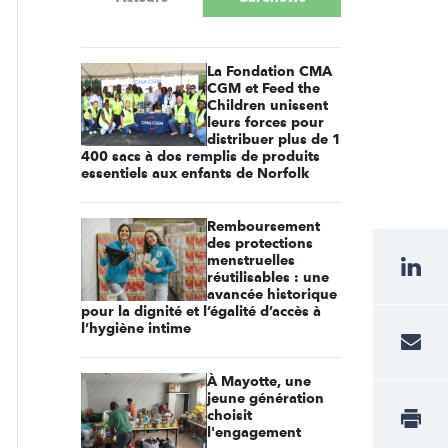
La Fondation CMA
CGM et Feed the
Children unissent
leurs forces pour
distribuer plus de 1
400 sacs à dos remplis de produits
essentiels aux enfants de Norfolk
Remboursement
des protections
menstruelles
réutilisables : une
avancée historique
pour la dignité et l’égalité d’accès à
l’hygiène intime
À Mayotte, une
jeune génération
choisit
l'engagement