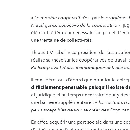
«
Le modèle coopératif n’est pas le problème.
l’intelligence collective de la coopérative
», ju
élément fédérateur nécessaire au projet. L'entrep
une trentaine de collectivités.
Thibault Mirabel, vice-président de l’association 
réalisé sa thèse sur les coopératives de travaille
Railcoop avait réussi économiquement, elle au
Il considère tout d’abord que pour toute entre
difficilement pénétrable puisqu’il existe de
et juridique et au temps nécessaire pour y deve
une barrière supplémentaire : «
les secteurs h
peu susceptibles de voir se créer des Scop car e
En effet, acquérir une part sociale dans une c
d’adhésion que l’entreprise rembourse au mome