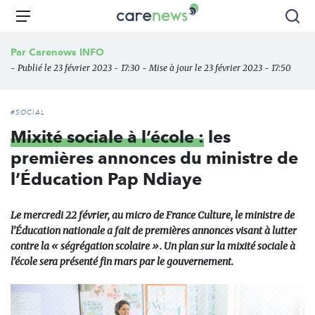
Aller
Carenews,
Menu
Rec
au
Le
contenu
média
Par
Carenews INFO
principal
des
- Publié le 23 février 2023 - 17:30 - Mise à jour le 23 février 2023 - 17:50
acteurs
de
l'engagement
#SOCIAL
Mixité sociale à l’école :
les
premières annonces du ministre de
l’Éducation Pap Ndiaye
Le mercredi 22 février, au micro de France Culture, le ministre de
l’Éducation nationale a fait de premières annonces visant à lutter
contre la « ségrégation scolaire ». Un plan sur la mixité sociale à
l’école sera présenté fin mars par le gouvernement.