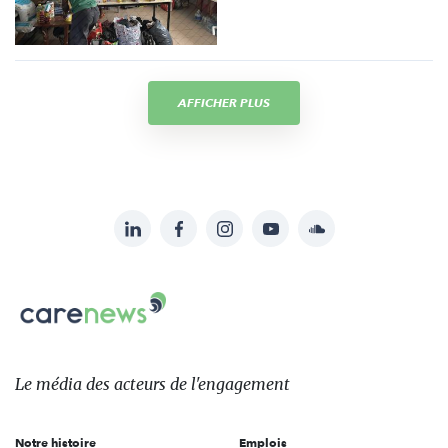
AFFICHER PLUS
LinkedIn
Facebook
Instagram
YouTube
Soundcloud
Suivez-
nous
Carenews,
sur:
Le
média
des
Le média
des acteurs
de l'engagement
acteurs
de
Notre histoire
Emplois
l'engagement