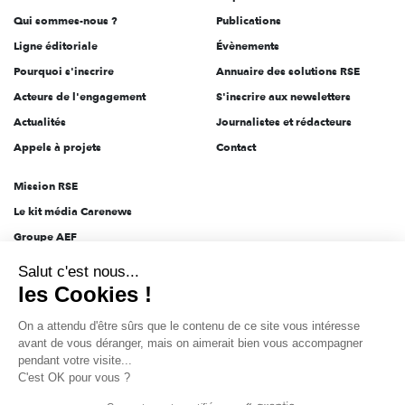
Qui sommes-nous ?
Publications
Ligne éditoriale
Évènements
Pourquoi s'inscrire
Annuaire des solutions RSE
Acteurs de l'engagement
S'inscrire aux newsletters
Actualités
Journalistes et rédacteurs
Appels à projets
Contact
Mission RSE
Le kit média Carenews
Groupe AEF
AEF info
Salut c'est nous...
Novethic
les Cookies !
PRODURABLE
On a attendu d'être sûrs que le contenu de ce site vous intéresse
Inclusiv Day
avant de vous déranger, mais on aimerait bien vous accompagner
pendant votre visite...
C'est OK pour vous ?
CGV
Données personnelles
Mentions légales
2025-2026 Tout droits réservés