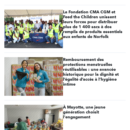
La Fondation CMA CGM et
Feed the Children unissent
leurs forces pour distribuer
plus de 1 400 sacs à dos
remplis de produits essentiels
aux enfants de Norfolk
Remboursement des
protections menstruelles
réutilisables : une avancée
historique pour la dignité et
l’égalité d’accès à l’hygiène
intime
À Mayotte, une jeune
génération choisit
l'engagement