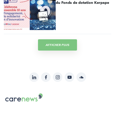
du Fonds de dotation Kerpape
AFFICHER PLUS
LinkedIn
Facebook
Instagram
YouTube
Soundcloud
Suivez-
nous
Carenews,
sur:
Le
média
des