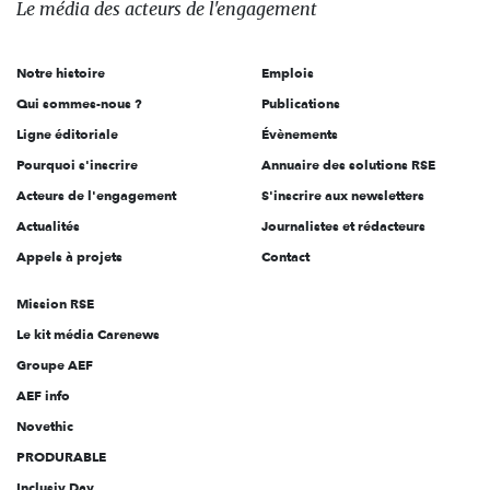
Le média
des acteurs
de l'engagement
acteurs
de
Notre histoire
Emplois
l'engagement
Qui sommes-nous ?
Publications
Ligne éditoriale
Évènements
Pourquoi s'inscrire
Annuaire des solutions RSE
Acteurs de l'engagement
S'inscrire aux newsletters
Actualités
Journalistes et rédacteurs
Appels à projets
Contact
Mission RSE
Le kit média Carenews
Groupe AEF
AEF info
Novethic
PRODURABLE
Inclusiv Day