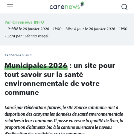
Aller
Carenews,
Menu
Rec
au
Le
contenu
média
Par
Carenews INFO
principal
des
- Publié le 26 janvier 2026 - 11:00 - Mise à jour le 26 janvier 2026 - 11:50
acteurs
- Ecrit par :
Léanna Voegeli
de
l'engagement
#ASSOCIATIONS
Municipales 2026
: un site pour
tout savoir sur la santé
environnementale de votre
commune
Lancé par Générations futures, le site Source commune met à
disposition des citoyens les données de santé environnementale
relatives à leur commune. Il passe en revue la qualité de l'eau, la
proportion d’aliments bio à la cantine ou encore le niveau