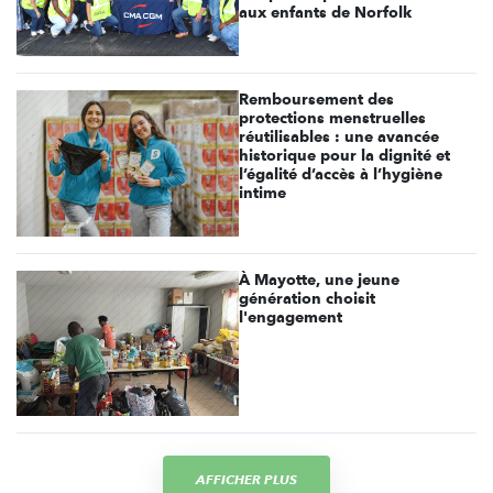
aux enfants de Norfolk
Remboursement des
protections menstruelles
réutilisables : une avancée
historique pour la dignité et
l’égalité d’accès à l’hygiène
intime
À Mayotte, une jeune
génération choisit
l'engagement
AFFICHER PLUS