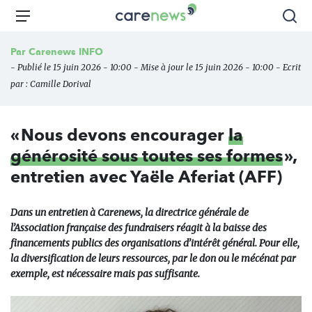
Aller
Carenews,
Menu
Rec
au
Le
contenu
média
Par
Carenews INFO
principal
des
- Publié le 15 juin 2026 - 10:00 - Mise à jour le 15 juin 2026 - 10:00 - Ecrit
acteurs
par :
Camille Dorival
de
l'engagement
« Nous devons encourager
la
générosité sous toutes ses formes
»,
entretien avec Yaële Aferiat (AFF)
Dans un entretien à Carenews, la directrice générale de
l’Association française des fundraisers réagit à la baisse des
financements publics des organisations d’intérêt général. Pour elle,
la diversification de leurs ressources, par le don ou le mécénat par
exemple, est nécessaire mais pas suffisante.