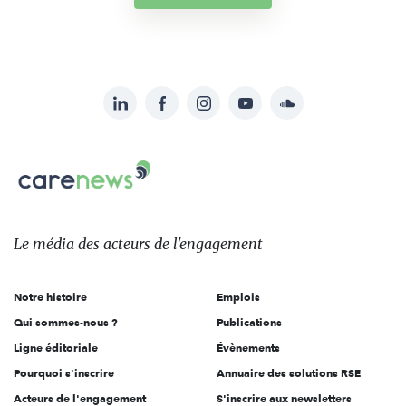
LinkedIn
Facebook
Instagram
YouTube
Soundcloud
Suivez-
nous
Carenews,
sur:
Le
média
des
Le média
des acteurs
de l'engagement
acteurs
de
Notre histoire
Emplois
l'engagement
Qui sommes-nous ?
Publications
Ligne éditoriale
Évènements
Pourquoi s'inscrire
Annuaire des solutions RSE
Acteurs de l'engagement
S'inscrire aux newsletters