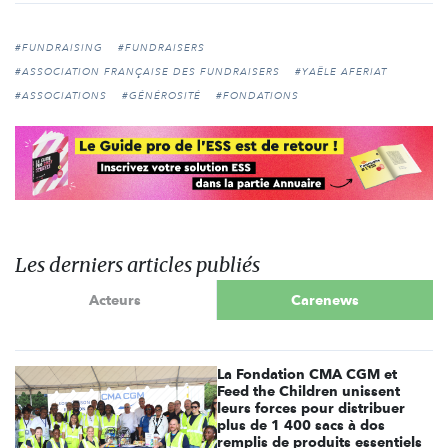
#FUNDRAISING
#FUNDRAISERS
#ASSOCIATION FRANÇAISE DES FUNDRAISERS
#YAËLE AFERIAT
#ASSOCIATIONS
#GÉNÉROSITÉ
#FONDATIONS
Les derniers articles publiés
Acteurs
Carenews
La Fondation CMA CGM et
Feed the Children unissent
leurs forces pour distribuer
plus de 1 400 sacs à dos
remplis de produits essentiels