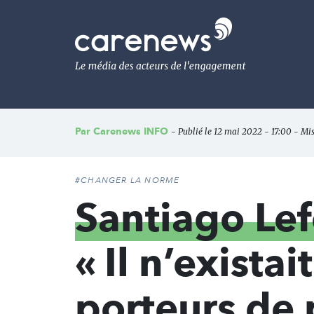
Aller
au
Carenews,
contenu
Le
principal
média
des
acteurs
de
l'engagement
Par
Carenews INFO
- Publié le 12 mai 2022 - 17:00 - Mis
#CHANGER LA NORME
Santiago L
« Il n’exista
porteurs de 