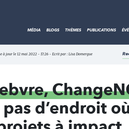
MÉDIA
BLOGS
THÈMES
PUBLICATIONS
ÉV
Re
e à jour le 12 mai 2022 - 17:26 - Ecrit par :
Lisa Domergue
efebvre, Change
it pas d’endroit où
projets à impact