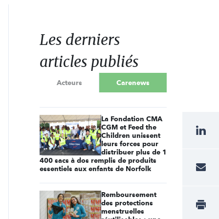
Les derniers
articles publiés
Acteurs
Carenews
La Fondation CMA
CGM et Feed the
Children unissent
leurs forces pour
distribuer plus de 1
400 sacs à dos remplis de produits
essentiels aux enfants de Norfolk
Remboursement
des protections
menstruelles