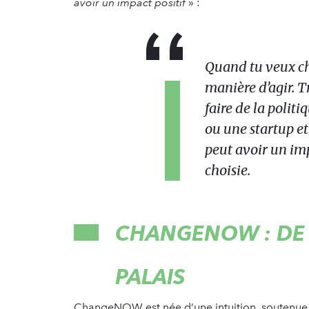
avoir un impact positif
» :
Quand tu veux cha
manière d’agir. Tr
faire de la polit
ou une startup e
peut avoir un impa
choisie.
CHANGENOW : DE 
PALAIS
ChangeNOW est née d’une intuition, soutenue 