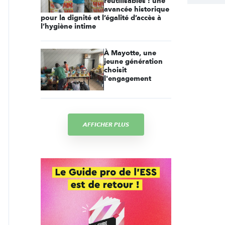
réutilisables : une
avancée historique
pour la dignité et l’égalité d’accès à
l’hygiène intime
À Mayotte, une
jeune génération
choisit
l'engagement
AFFICHER PLUS