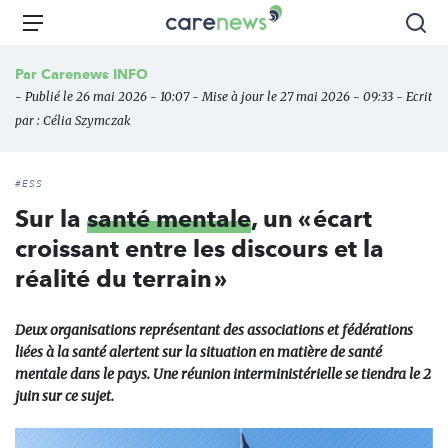
Aller
Carenews,
Menu
Rec
au
Le
contenu
média
Par
Carenews INFO
principal
des
- Publié le 26 mai 2026 - 10:07 - Mise à jour le 27 mai 2026 - 09:33 - Ecrit
acteurs
par :
Célia Szymczak
de
l'engagement
#ESS
Sur la
santé mentale
, un « écart
croissant entre les discours et la
réalité du terrain »
Deux organisations représentant des associations et fédérations
liées à la santé alertent sur la situation en matière de santé
mentale dans le pays. Une réunion interministérielle se tiendra le 2
juin sur ce sujet.