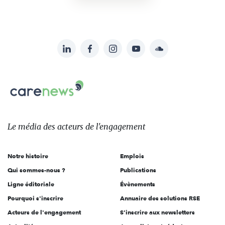
LinkedIn
Facebook
Instagram
YouTube
Soundcloud
Suivez-
nous
Carenews,
sur:
Le
média
des
Le média
des acteurs
de l'engagement
acteurs
de
Notre histoire
Emplois
l'engagement
Qui sommes-nous ?
Publications
Ligne éditoriale
Évènements
Pourquoi s'inscrire
Annuaire des solutions RSE
Acteurs de l'engagement
S'inscrire aux newsletters