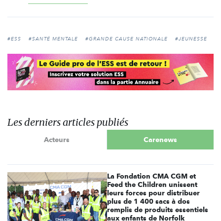
#ESS
#SANTÉ MENTALE
#GRANDE CAUSE NATIONALE
#JEUNESSE
Les derniers articles publiés
Acteurs
Carenews
La Fondation CMA CGM et
Feed the Children unissent
leurs forces pour distribuer
plus de 1 400 sacs à dos
remplis de produits essentiels
aux enfants de Norfolk