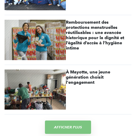
Remboursement des
protections menstruelles
réutilisables : une avancée
historique pour la dignité et
l’égalité d’accès à l’hygiène
intime
À Mayotte, une jeune
génération choisit
l'engagement
AFFICHER PLUS