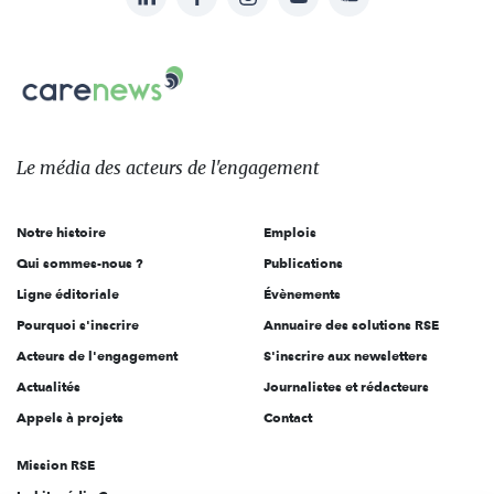
nous
Carenews,
sur:
Le
média
des
Le média
des acteurs
de l'engagement
acteurs
de
Notre histoire
Emplois
l'engagement
Qui sommes-nous ?
Publications
Ligne éditoriale
Évènements
Pourquoi s'inscrire
Annuaire des solutions RSE
Acteurs de l'engagement
S'inscrire aux newsletters
Actualités
Journalistes et rédacteurs
Appels à projets
Contact
Mission RSE