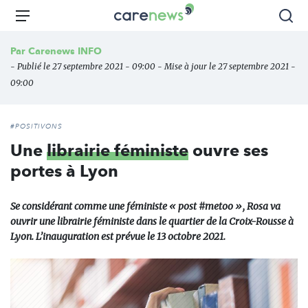
Aller
Carenews,
Menu
Rec
au
Le
contenu
média
Par
Carenews INFO
principal
des
- Publié le 27 septembre 2021 - 09:00 - Mise à jour le 27 septembre 2021 -
acteurs
09:00
de
l'engagement
#POSITIVONS
Une
librairie féministe
ouvre ses
portes à Lyon
Se considérant comme une féministe « post #metoo », Rosa va
ouvrir une librairie féministe dans le quartier de la Croix-Rousse à
Lyon. L’inauguration est prévue le 13 octobre 2021.