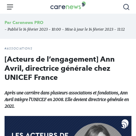
Aller
Carenews,
Menu
Rec
au
Le
contenu
média
Par
Carenews PRO
principal
des
- Publié le 14 février 2023 - 10:00 - Mise à jour le 14 février 2023 - 11:12
acteurs
de
l'engagement
#ASSOCIATIONS
[Acteurs de l’engagement] Ann
Avril, directrice générale chez
UNICEF France
Après une carrière dans plusieurs associations et fondations, Ann
Avril intègre l’UNICEF en 2008. Elle devient directrice générale en
2021.