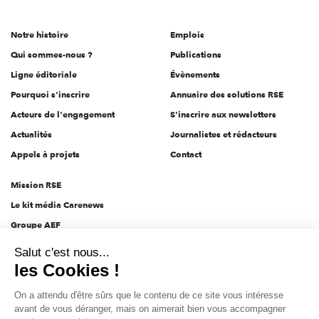
acteurs
de
Notre histoire
Emplois
l'engagement
Qui sommes-nous ?
Publications
Ligne éditoriale
Évènements
Pourquoi s'inscrire
Annuaire des solutions RSE
Acteurs de l'engagement
S'inscrire aux newsletters
Actualités
Journalistes et rédacteurs
Appels à projets
Contact
Mission RSE
Le kit média Carenews
Groupe AEF
Salut c'est nous...
AEF info
les Cookies !
Novethic
On a attendu d'être sûrs que le contenu de
PRODURABLE
ce site vous intéresse avant de vous
Inclusiv Day
déranger, mais on aimerait bien vous accompagner pendant votre