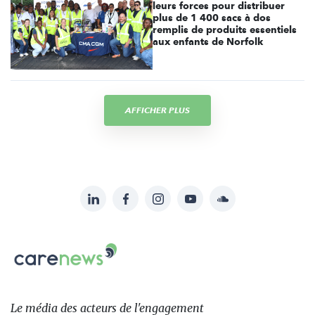
leurs forces pour distribuer
plus de 1 400 sacs à dos
remplis de produits essentiels
aux enfants de Norfolk
AFFICHER PLUS
LinkedIn
Facebook
Instagram
YouTube
Soundcloud
Suivez-
nous
Carenews,
sur:
Le
média
des
Le média
des acteurs
de l'engagement