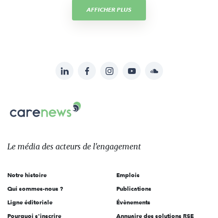
AFFICHER PLUS
LinkedIn
Facebook
Instagram
YouTube
Soundcloud
Suivez-
nous
Carenews,
sur:
Le
média
des
Le média
des acteurs
de l'engagement
acteurs
de
Notre histoire
Emplois
l'engagement
Qui sommes-nous ?
Publications
Ligne éditoriale
Évènements
Pourquoi s'inscrire
Annuaire des solutions RSE