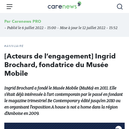
Aller
Carenews,
Menu
Rec
au
Le
contenu
média
Par
Carenews PRO
principal
des
- Publié le 6 juillet 2022 - 15:00 - Mise à jour le 12 juillet 2022 - 15:52
acteurs
de
l'engagement
#ANNUAIRE
[Acteurs de l’engagement] Ingrid
Brochard, fondatrice du Musée
Mobile
Ingrid Brochard a fondé le Musée Mobile (MuMo) en 2011. Elle
s’était déjà intéressée à l’art contemporain par le passé en fondant
le magazine trimestriel Be Contemporary édité jusqu’en 2010 ou
en organisant l’exposition A house is not a home dans la région
d’Amboise en 2009.