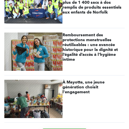
plus de 1 400 sacs à dos
remplis de produits essentiels
aux enfants de Norfolk
Remboursement des
protections menstruelles
réutilisables : une avancée
historique pour la dignité et
l’égalité d’accès à l’hygiène
intime
À Mayotte, une jeune
génération choisit
l'engagement