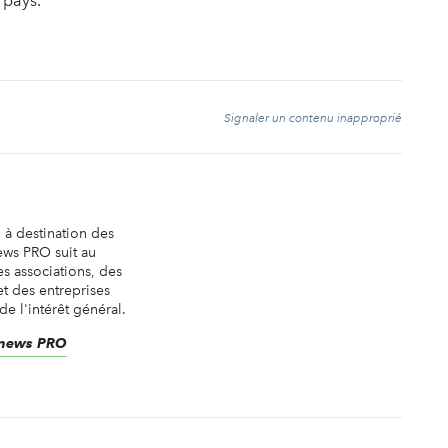
 pays.
t
Signaler un contenu inapproprié
n à destination des
ews PRO suit au
es associations, des
t des entreprises
de l'intérêt général.
renews PRO