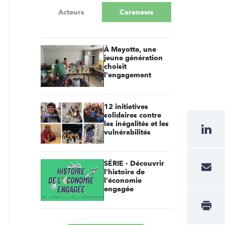
Acteurs
Carenews
À Mayotte, une
jeune génération
choisit
l'engagement
12 initiatives
solidaires contre
les inégalités et les
vulnérabilités
SÉRIE - Découvrir
l'histoire de
l'économie
engagée