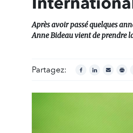
Internationa
Après avoir passé quelques anné
Anne Bideau vient de prendre la
Partagez:
facebook
linkedin
mail
print