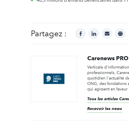
40,5 millions d'enfants bénéficiaires dans 77
Partagez :
facebook
linkedin
mail
prin
Carenews PRO
Verticale d'informatio
professionnels, Caren
quotidien l'actualité d
ONG, des fondations e
qui agissent en faveur 
Tous les articles Ca
Recevoir les news