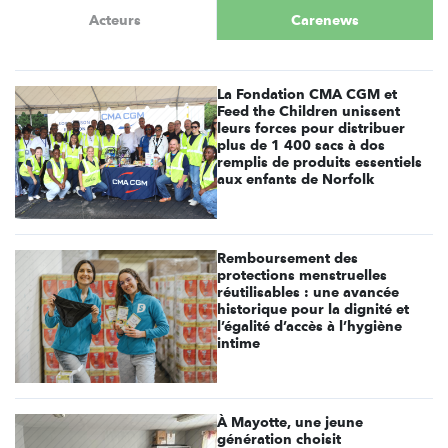
Acteurs
Carenews
La Fondation CMA CGM et
Feed the Children unissent
leurs forces pour distribuer
plus de 1 400 sacs à dos
remplis de produits essentiels
aux enfants de Norfolk
Remboursement des
protections menstruelles
réutilisables : une avancée
historique pour la dignité et
l’égalité d’accès à l’hygiène
intime
À Mayotte, une jeune
génération choisit