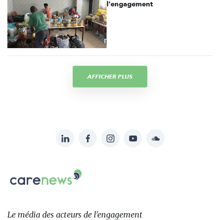
l'engagement
AFFICHER PLUS
LinkedIn
Facebook
Instagram
YouTube
Soundcloud
Suivez-
nous
Carenews,
sur:
Le
média
des
Le média
des acteurs
de l'engagement