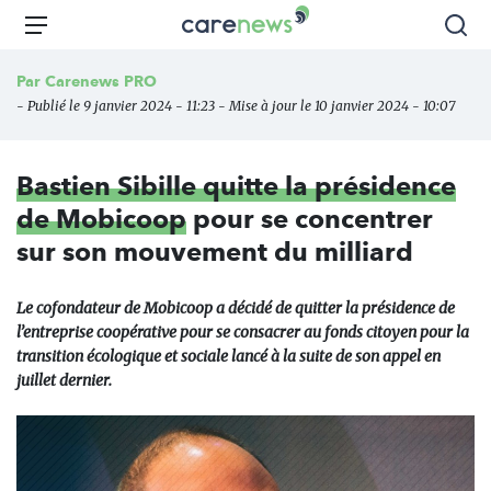
Aller
Carenews,
Menu
Rec
au
Le
contenu
média
Par
Carenews PRO
principal
des
- Publié le 9 janvier 2024 - 11:23 - Mise à jour le 10 janvier 2024 - 10:07
acteurs
de
l'engagement
Bastien Sibille quitte la présidence
de Mobicoop
pour se concentrer
sur son mouvement du milliard
Le cofondateur de Mobicoop a décidé de quitter la présidence de
l’entreprise coopérative pour se consacrer au fonds citoyen pour la
transition écologique et sociale lancé à la suite de son appel en
juillet dernier.