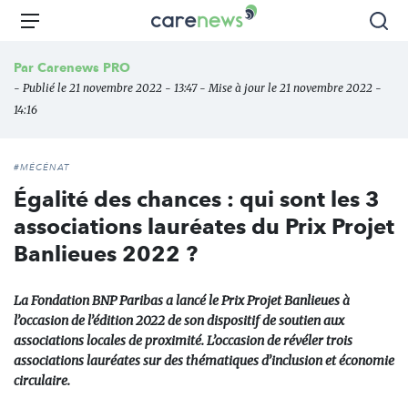
Aller
Carenews,
Menu
Rec
au
Le
contenu
média
Par
Carenews PRO
principal
des
- Publié le 21 novembre 2022 - 13:47 - Mise à jour le 21 novembre 2022 -
acteurs
14:16
de
l'engagement
#MÉCÉNAT
Égalité des chances : qui sont les 3
associations lauréates du Prix Projet
Banlieues 2022 ?
La Fondation BNP Paribas a lancé le Prix Projet Banlieues à
l’occasion de l’édition 2022 de son dispositif de soutien aux
associations locales de proximité. L’occasion de révéler trois
associations lauréates sur des thématiques d’inclusion et économie
circulaire.