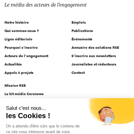
des
Le média
des acteurs
de l'engagement
acteurs
de
Notre histoire
Emplois
l'engagement
Qui sommes-nous ?
Publications
Ligne éditoriale
Évènements
Pourquoi s'inscrire
Annuaire des solutions RSE
Acteurs de l'engagement
S'inscrire aux newsletters
Actualités
Journalistes et rédacteurs
Appels à projets
Contact
Mission RSE
Le kit média Carenews
Groupe AEF
Salut c'est nous...
AEF info
les Cookies !
Novethic
On a attendu d'être sûrs que le contenu de
PRODURABLE
ce site vous intéresse avant de vous