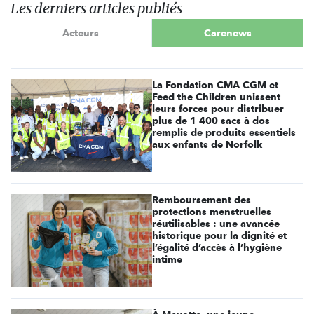
Les derniers articles publiés
Acteurs
Carenews
La Fondation CMA CGM et
Feed the Children unissent
leurs forces pour distribuer
plus de 1 400 sacs à dos
remplis de produits essentiels
aux enfants de Norfolk
Remboursement des
protections menstruelles
réutilisables : une avancée
historique pour la dignité et
l’égalité d’accès à l’hygiène
intime