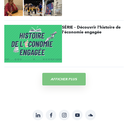
SÉRIE - Découvrir l'histoire de
l'économie engagée
AFFICHER PLUS
LinkedIn
Facebook
Instagram
YouTube
Soundcloud
Suivez-
nous