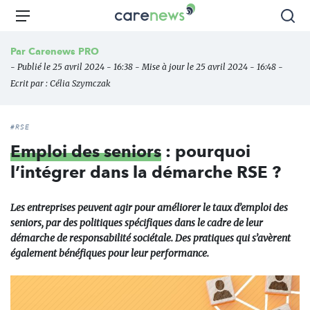
Aller
Carenews,
Menu
Rec
au
Le
contenu
média
Par
Carenews PRO
principal
des
- Publié le 25 avril 2024 - 16:38 - Mise à jour le 25 avril 2024 - 16:48 -
acteurs
Ecrit par :
Célia Szymczak
de
l'engagement
#RSE
Emploi des seniors
: pourquoi
l’intégrer dans la démarche RSE ?
Les entreprises peuvent agir pour améliorer le taux d’emploi des
seniors, par des politiques spécifiques dans le cadre de leur
démarche de responsabilité sociétale. Des pratiques qui s’avèrent
également bénéfiques pour leur performance.