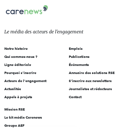
Carenews,
sur:
Le
média
des
Le média
des acteurs
de l'engagement
acteurs
de
Notre histoire
Emplois
l'engagement
Qui sommes-nous ?
Publications
Ligne éditoriale
Évènements
Pourquoi s'inscrire
Annuaire des solutions RSE
Acteurs de l'engagement
S'inscrire aux newsletters
Actualités
Journalistes et rédacteurs
Appels à projets
Contact
Mission RSE
Le kit média Carenews
Groupe AEF