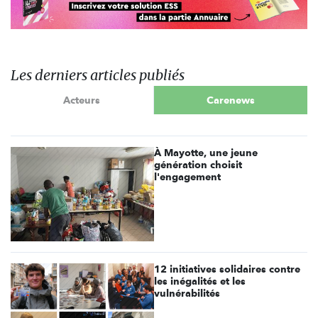
Les derniers articles publiés
Acteurs
Carenews
À Mayotte, une jeune
génération choisit
l'engagement
12 initiatives solidaires contre
les inégalités et les
vulnérabilités