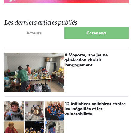
Les derniers articles publiés
Acteurs
Carenews
À Mayotte, une jeune
génération choisit
l'engagement
12 initiatives solidaires contre
les inégalités et les
vulnérabilités