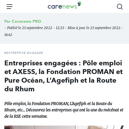
Aller
Carenews,
Menu
Rec
au
Le
contenu
média
Par
Carenews PRO
principal
des
- Publié le 23 septembre 2022 - 12:23 - Mise à jour le 23 septembre 2022 -
acteurs
16:42
de
l'engagement
#ENTREPRISE ENGAGÉE
Entreprises engagées : Pôle emploi
et AXESS, la Fondation PROMAN et
Pure Océan, L’Agefiph et la Route
du Rhum
Pôle emploi, la Fondation PROMAN, L’Agefiph et la Route du
Rhum, etc... Découvrez les entreprises qui ont la une du mécénat et
de la RSE cette semaine.