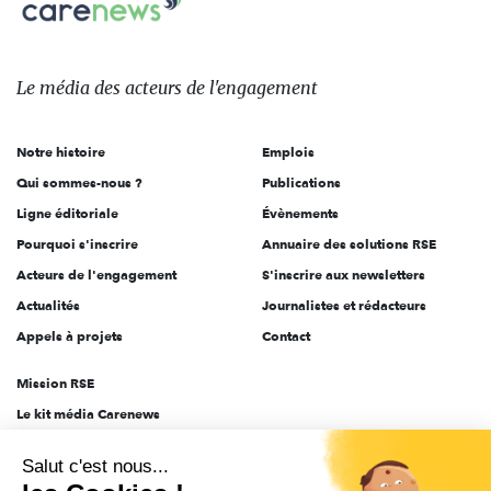
sur:
Le
média
des
Le média
des acteurs
de l'engagement
acteurs
de
Notre histoire
Emplois
l'engagement
Qui sommes-nous ?
Publications
Ligne éditoriale
Évènements
Pourquoi s'inscrire
Annuaire des solutions RSE
Acteurs de l'engagement
S'inscrire aux newsletters
Actualités
Journalistes et rédacteurs
Appels à projets
Contact
Mission RSE
Le kit média Carenews
Groupe AEF
Salut c'est nous...
AEF info