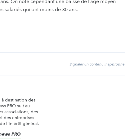
50 ans. On note cependant une baisse de l’âge moyen
es salariés qui ont moins de 30 ans.
t
Signaler un contenu inapproprié
n à destination des
ews PRO suit au
es associations, des
t des entreprises
de l'intérêt général.
renews PRO