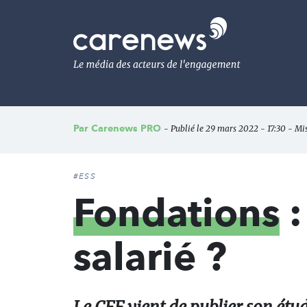
Aller
au
Carenews,
contenu
Le
principal
média
des
acteurs
de
l'engagement
Par
Carenews PRO
- Publié le 29 mars 2022 - 17:30 - Mis
#ESS
Fondations
:
salarié ?