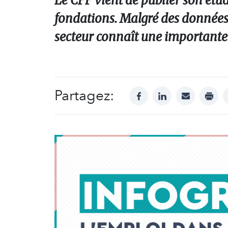
Le CFF vient de publier son étude
fondations. Malgré des données 
secteur connaît une importante 
Partagez:
facebook
linkedin
mail
print