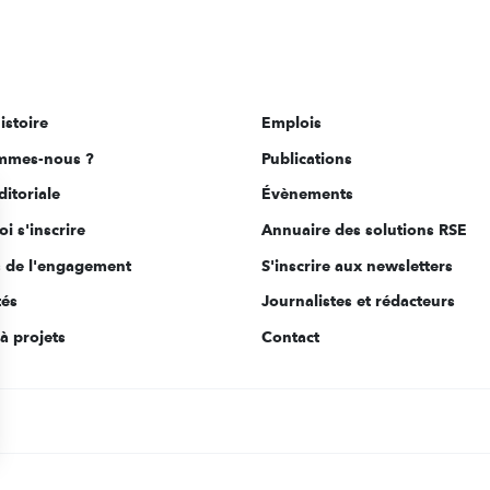
istoire
Emplois
mmes-nous ?
Publications
ditoriale
Évènements
i s'inscrire
Annuaire des solutions RSE
s de l'engagement
S'inscrire aux newsletters
tés
Journalistes et rédacteurs
à projets
Contact
s Options