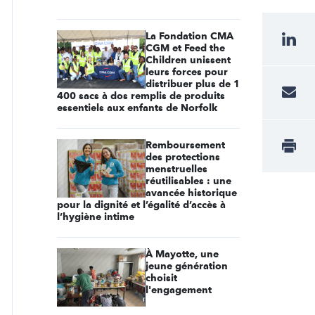
La Fondation CMA
CGM et Feed the
Children unissent
leurs forces pour
distribuer plus de 1
400 sacs à dos remplis de produits
essentiels aux enfants de Norfolk
Remboursement
des protections
menstruelles
réutilisables : une
avancée historique
pour la dignité et l’égalité d’accès à
l’hygiène intime
À Mayotte, une
jeune génération
choisit
l'engagement