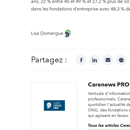
ans, 22 % entre 40 et 49 % et 27,2 % plus de 
dans les fondations d’entreprise avec 48,3 % d
Lisa Domergue
Partagez :
facebook
linkedin
mail
prin
Carenews PRO
Verticale d'informatio
professionnels, Caren
quotidien l'actualité d
ONG, des fondations e
qui agissent en faveur 
Tous les articles Ca