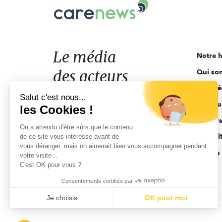
Carenews,
Le
média
des
acteurs
Le média
Notre h
de
des acteurs
Qui so
l'engagement
Ligne é
de l'engagement
Salut c'est nous...
Pourquo
les Cookies !
Acteur
On a attendu d'être sûrs que le contenu
Actuali
de ce site vous intéresse avant de
vous déranger, mais on aimerait bien vous accompagner pendant
Appels 
votre visite...
C'est OK pour vous ?
Consentements certifiés par
CGV
Données personnelles
Mentions légales
Je choisis
OK pour moi
Axeptio consent
Plateforme de Gestion du Consentement : Personnalisez vo