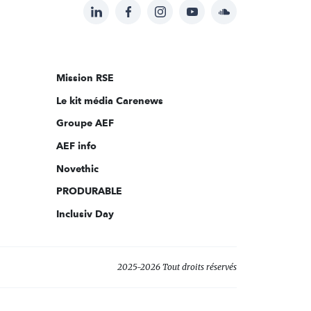
LinkedIn
Facebook
Instagram
YouTube
Soundcloud
Suivez-
nous
sur:
Mission RSE
Le kit média Carenews
Groupe AEF
AEF info
Novethic
PRODURABLE
Inclusiv Day
2025-2026 Tout droits réservés