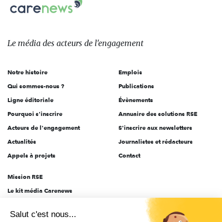
Carenews,
sur:
Le
média
des
Le média
des acteurs
de l'engagement
acteurs
de
Notre histoire
Emplois
l'engagement
Qui sommes-nous ?
Publications
Ligne éditoriale
Évènements
Pourquoi s'inscrire
Annuaire des solutions RSE
Acteurs de l'engagement
S'inscrire aux newsletters
Actualités
Journalistes et rédacteurs
Appels à projets
Contact
Mission RSE
Le kit média Carenews
Groupe AEF
Salut c'est nous...
AEF info