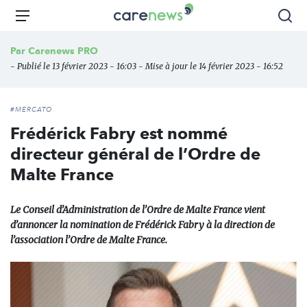
Aller
Carenews,
Menu
Rec
au
Le
contenu
média
Par
Carenews PRO
principal
des
- Publié le 13 février 2023 - 16:03 - Mise à jour le 14 février 2023 - 16:52
acteurs
de
l'engagement
#MERCATO
Frédérick Fabry est nommé
directeur général de l’Ordre de
Malte France
Le Conseil d’Administration de l’Ordre de Malte France vient
d’annoncer la nomination de Frédérick Fabry à la direction de
l’association l’Ordre de Malte France.