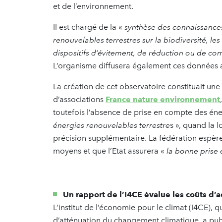
et de l’environnement.
Il est chargé de la «
synthèse des connaissances 
renouvelables terrestres sur la biodiversité, les 
dispositifs d’évitement, de réduction ou de c
L’organisme diffusera également ces données 
La création de cet observatoire constituait une
d’associations
France nature environnement
toutefois l’absence de prise en compte des éne
énergies renouvelables terrestre
s », quand la l
précision supplémentaire. La fédération espère
moyens et que l’Etat assurera «
la bonne prise
Un rapport de l’I4CE évalue les coûts d
L’institut de l’économie pour le climat (I4CE), q
d’atténuation du changement climatique, a publ