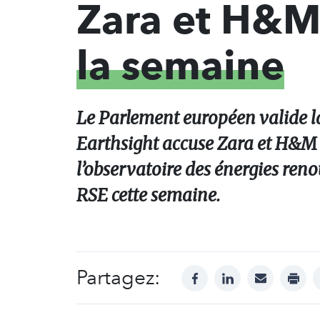
Zara et H&
la semaine
Le Parlement européen valide la
Earthsight accuse Zara et H&M d’
l’observatoire des énergies reno
RSE cette semaine.
Partagez:
facebook
linkedin
mail
print