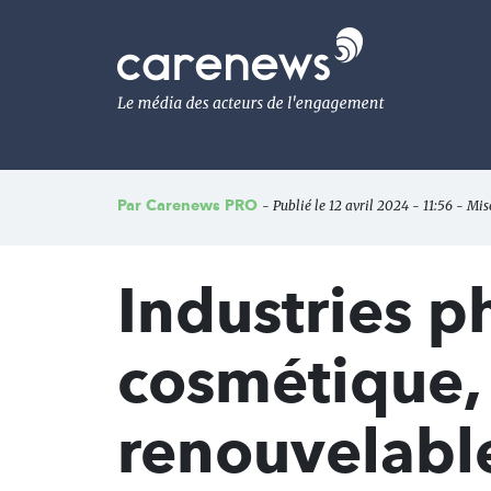
Aller
au
Carenews,
contenu
Le
principal
média
des
acteurs
de
l'engagement
Par
Carenews PRO
- Publié le 12 avril 2024 - 11:56 - Mis
Industries 
cosmétique,
renouvelable