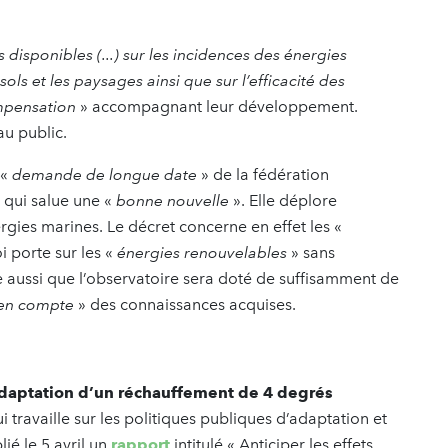
disponibles (...) sur les incidences des énergies
sols et les paysages ainsi que sur l’efficacité des
ompensation
» accompagnant leur développement.
au public.
 «
demande de longue date
» de la fédération
, qui salue une «
bonne nouvelle
». Elle déplore
rgies marines. Le décret concerne en effet les «
oi porte sur les «
énergies renouvelables
» sans
 aussi que l’observatoire sera doté de suffisamment de
 en compte
» des connaissances acquises.
’adaptation d’un réchauffement de 4 degrés
ui travaille sur les politiques publiques d’adaptation et
ié le 5 avril un
rapport
intitulé « Anticiper les effets