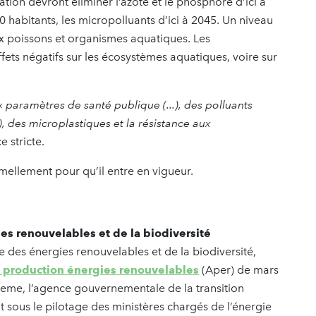
ation devront éliminer l’azote et le phosphore d’ici à
 habitants, les micropolluants d’ici à 2045. Un niveau
ux poissons et organismes aquatiques. Les
ets négatifs sur les écosystèmes aquatiques, voire sur
 «
paramètres de santé publique (...), des polluants
), des microplastiques et la résistance aux
e stricte.
rmellement pour qu’il entre en vigueur.
es renouvelables et de la biodiversité
re des énergies renouvelables et de la biodiversité,
 la production énergies renouvelables
(Aper) de mars
’Ademe, l’agence gouvernementale de la transition
sous le pilotage des ministères chargés de l’énergie