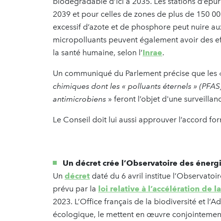
biodégradable d’ici à 2035. Les stations d’épur
2039 et pour celles de zones de plus de 150 000
excessif d’azote et de phosphore peut nuire a
micropolluants peuvent également avoir des eff
la santé humaine, selon l’
Inrae
.
Un communiqué du Parlement précise que les
chimiques dont les « polluants éternels » (PFAS
antimicrobiens
» feront l’objet d'une surveillanc
Le Conseil doit lui aussi approuver l’accord fo
Un décret crée l’Observatoire des énergi
Un
décret
daté du 6 avril institue l’Observatoi
prévu par la
loi relative à l’accélération de
2023. L’Office français de la biodiversité et l
écologique, le mettent en œuvre conjointement 