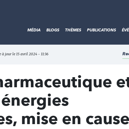
MÉDIA
BLOGS
THÈMES
PUBLICATIONS
ÉV
Re
e à jour le 15 avril 2024 - 11:36
pharmaceutique e
 énergies
s, mise en caus