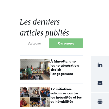
Les derniers
articles publiés
Acteurs
Carenews
À Mayotte, une
jeune génération
choisit
l'engagement
12 initiatives
solidaires contre
les inégalités et les
vulnérabilités