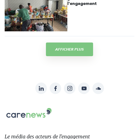
l'engagement
AFFICHER PLUS
LinkedIn
Facebook
Instagram
YouTube
Soundcloud
Suivez-
nous
Carenews,
sur:
Le
média
des
Le média
des acteurs
de l'engagement