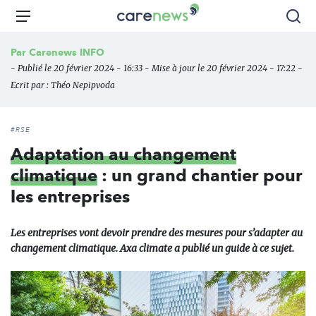
Aller
Carenews,
Menu
Rec
au
Le
contenu
média
Par
Carenews INFO
principal
des
- Publié le 20 février 2024 - 16:33 - Mise à jour le 20 février 2024 - 17:22 -
acteurs
Ecrit par :
Théo Nepipvoda
de
l'engagement
#RSE
Adaptation au changement
climatique
: un grand chantier pour
les entreprises
Les entreprises vont devoir prendre des mesures pour s’adapter au
changement climatique. Axa climate a publié un guide à ce sujet.