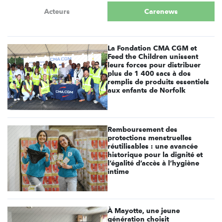
Acteurs
Carenews
La Fondation CMA CGM et
Feed the Children unissent
leurs forces pour distribuer
plus de 1 400 sacs à dos
remplis de produits essentiels
aux enfants de Norfolk
Remboursement des
protections menstruelles
réutilisables : une avancée
historique pour la dignité et
l’égalité d’accès à l’hygiène
intime
À Mayotte, une jeune
génération choisit