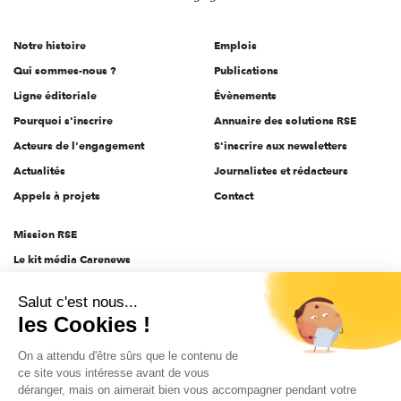
acteurs
de
Notre histoire
Emplois
l'engagement
Qui sommes-nous ?
Publications
Ligne éditoriale
Évènements
Pourquoi s'inscrire
Annuaire des solutions RSE
Acteurs de l'engagement
S'inscrire aux newsletters
Actualités
Journalistes et rédacteurs
Appels à projets
Contact
Mission RSE
Le kit média Carenews
Groupe AEF
Salut c'est nous...
AEF info
les Cookies !
Novethic
On a attendu d'être sûrs que le contenu de
PRODURABLE
ce site vous intéresse avant de vous
Inclusiv Day
déranger, mais on aimerait bien vous accompagner pendant votre